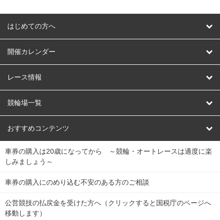
はじめての方へ
はじめての方へ
開催カレンダー
競輪
レース情報
オートレース
レース予想
競輪場一覧
競輪くじ
レース結果
北日本
函館競輪場
青森競輪場
いわき平競輪場
おすすめコンテンツ
車券の購入は20歳になってから ～競輪・オートレースは適度に楽
Dokanto!
キャリーオーバー一覧
関
競輪選手情報
弥彦競輪場
前橋競輪場
取手競輪場
宇都宮競輪場
しみましょう～
東
大宮競輪場
西武園競輪場
京王閣競輪場
立川競輪場
チャリロトプラザ
Perfecta Navi
車券の購入にのめり込む不安のある方のご相談
南
松戸競輪場
千葉競輪場
川崎競輪場
平塚競輪場
公営競技の払戻金を受けた方へ（クリックすると国税庁のページへ
netkeirin
関
移動します）
小田原競輪場
伊東競輪場
静岡競輪場
東