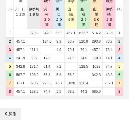
渡
頼介
健一
末彦
優一
信二
晴光
LG
川 口
伊勢崎
浜
川
山
船
山
伊勢
LG
１２期
１９期
松
口
陽
橋
陽
崎
３０
２０
９期
２９
３０
２６
期
期
期
期
期
1
373.9
342.8
66.3
457.1
822.7
514.2
373.9
1
2
457.1
124.6
9.3
30.7
120.9
293.8
70.9
2
3
457.1
111.1
4.9
79.1
79.1
457.1
73.4
3
4
241.9
30.9
17.5
21.6
24.0
178.8
14.1
4
5
342.8
171.4
61.4
7.2
128.5
1028
74.7
5
6
587.7
108.2
56.3
5.8
56.3
342.8
43.3
6
7
1371
373.9
228.5
45.7
1028
316.4
257.1
7
8
457.1
128.5
74.7
5.5
63.2
44.2
685.6
8
戻る