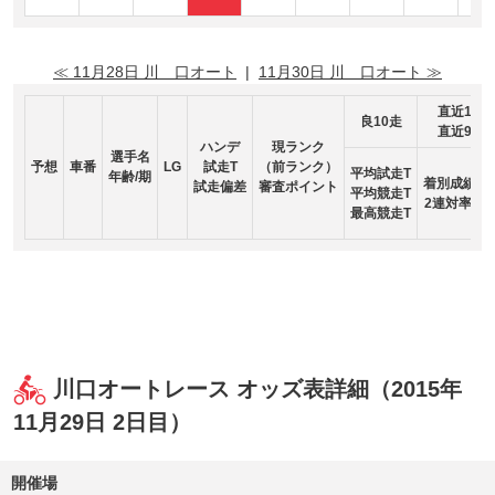
≪ 11月28日 川 口オート
|
11月30日 川 口オート ≫
直近10
良10走
直近90
ハンデ
現ランク
選手名
予想
車番
LG
試走T
（前ランク）
平均試走T
年齢/期
着別成績 
試走偏差
審査ポイント
平均競走T
2連対率 
最高競走T
川口オートレース オッズ表詳細（2015年
11月29日 2日目）
開催場