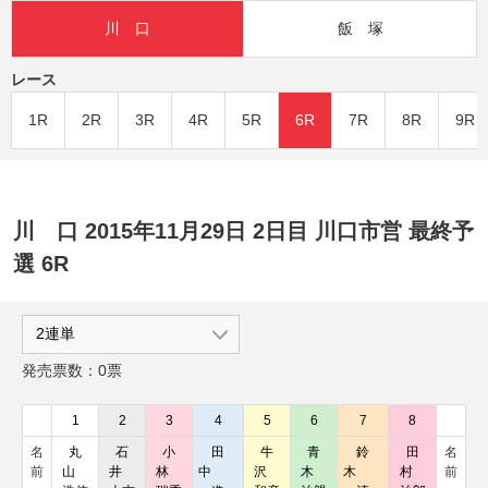
川 口
飯 塚
レース
1R
2R
3R
4R
5R
6R
7R
8R
9R
川 口 2015年11月29日 2日目 川口市営 最終予
選 6R
発売票数：0票
1
2
3
4
5
6
7
8
名
丸
石
小
田
牛
青
鈴
田
名
前
山
井
林
中
沢
木
木
村
前