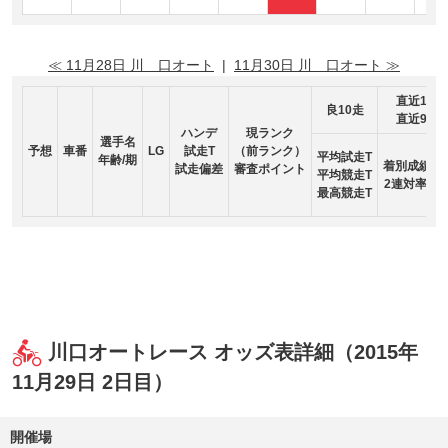
≪ 11月28日 川 口オート
|
11月30日 川 口オート ≫
直近10
良10走
直近90
ハンデ
現ランク
選手名
予想
車番
LG
試走T
（前ランク）
平均試走T
年齢/期
着別成績 
試走偏差
審査ポイント
平均競走T
2連対率 
最高競走T
川口オートレース オッズ表詳細（2015年
11月29日 2日目）
開催場