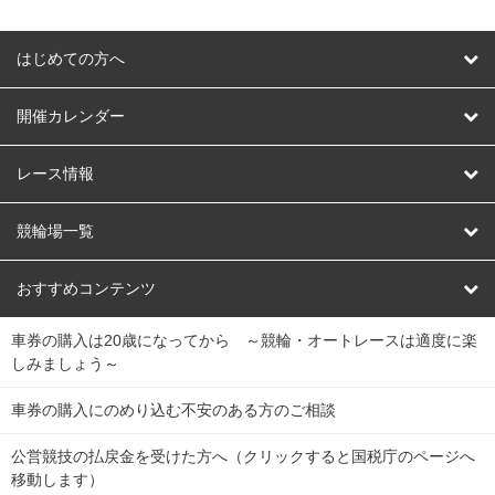
はじめての方へ
はじめての方へ
開催カレンダー
競輪
レース情報
オートレース
レース予想
競輪場一覧
競輪くじ
レース結果
北日本
函館競輪場
青森競輪場
いわき平競輪場
おすすめコンテンツ
車券の購入は20歳になってから ～競輪・オートレースは適度に楽
Dokanto!
キャリーオーバー一覧
関
競輪選手情報
弥彦競輪場
前橋競輪場
取手競輪場
宇都宮競輪場
しみましょう～
東
大宮競輪場
西武園競輪場
京王閣競輪場
立川競輪場
チャリロトプラザ
Perfecta Navi
車券の購入にのめり込む不安のある方のご相談
南
松戸競輪場
千葉競輪場
川崎競輪場
平塚競輪場
公営競技の払戻金を受けた方へ（クリックすると国税庁のページへ
netkeirin
関
移動します）
小田原競輪場
伊東競輪場
静岡競輪場
東