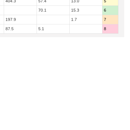
404.3
57.4
13.0
5
70.1
15.3
6
197.9
1.7
7
87.5
5.1
8