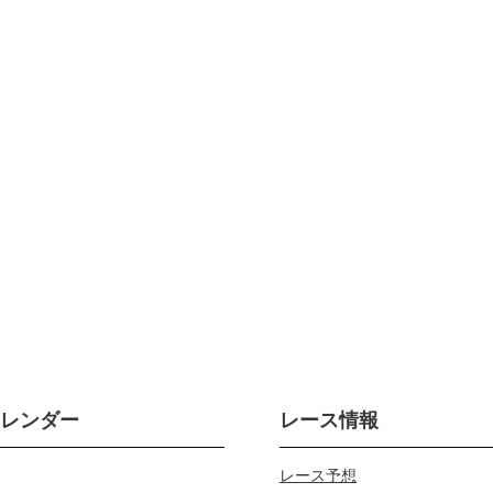
カレンダー
レース情報
レース予想