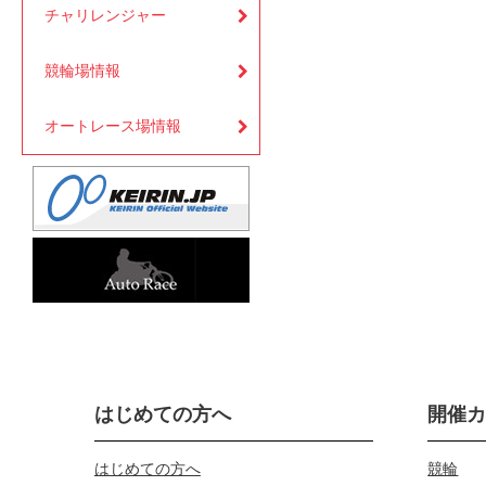
チャリレンジャー
競輪場情報
オートレース場情報
はじめての方へ
開催
はじめての方へ
競輪