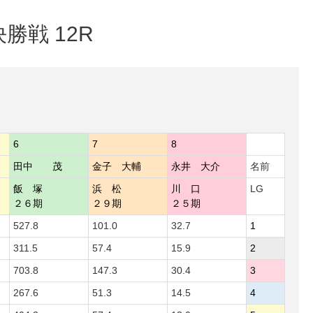
決勝戦 12R
6
7
8
田中 茂
金子 大輔
永井 大介
名前
飯 塚
浜 松
川 口
LG
２６期
２９期
２５期
527.8
101.0
32.7
1
311.5
57.4
15.9
2
703.8
147.3
30.4
3
267.6
51.3
14.5
4