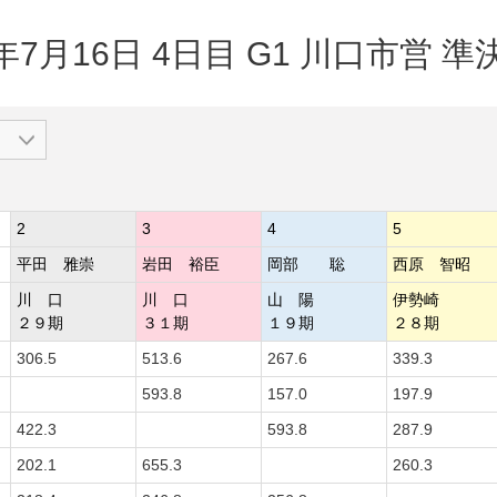
年7月16日 4日目 G1 川口市営 準
2
3
4
5
平田 雅崇
岩田 裕臣
岡部 聡
西原 智昭
川 口
川 口
山 陽
伊勢崎
２９期
３１期
１９期
２８期
306.5
513.6
267.6
339.3
593.8
157.0
197.9
422.3
593.8
287.9
202.1
655.3
260.3