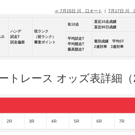
≪ 7月15日 川 口オート
|
7月17日 川
直近10走成績
良10走
直近90日成績
ハンデ
現ランク
LG
試走T
（前ランク）
平均試走T
着別成績 平均ST
試走偏差
審査ポイント
平均競走T
2連対率 3連対率
最高競走T
トレース オッズ表詳細（20
2R
3R
4R
5R
6R
7R