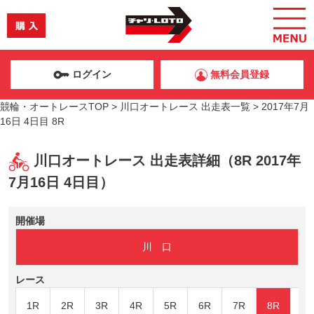
ログイン
無料会員登録
競輪・オートレースTOP
>
川口オートレース 出走表一覧
>
2017年7月
16日 4日目 8R
川口オートレース 出走表詳細（8R 2017年
7月16日 4日目）
開催場
川 口
レース
1R
2R
3R
4R
5R
6R
7R
8R
9R