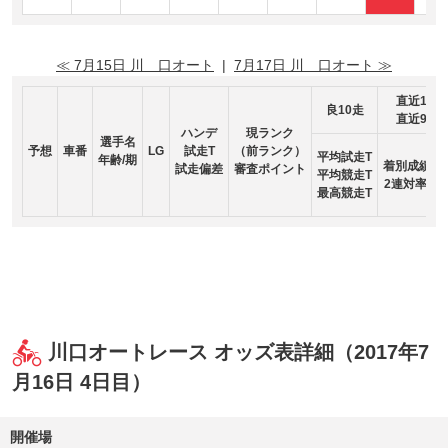
≪ 7月15日 川 口オート
|
7月17日 川 口オート ≫
直近10
良10走
直近90
ハンデ
現ランク
選手名
予想
車番
LG
試走T
（前ランク）
平均試走T
年齢/期
着別成績 
試走偏差
審査ポイント
平均競走T
2連対率 
最高競走T
川口オートレース オッズ表詳細（2017年7
月16日 4日目）
開催場