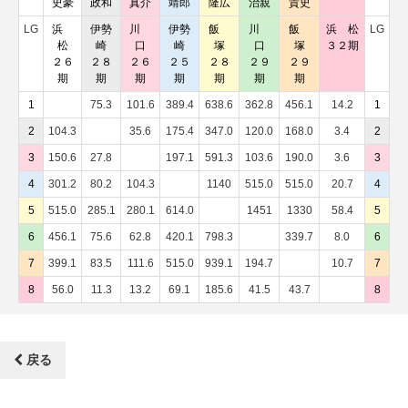
史豪
政和
真介
靖郎
隆広
治親
貴史
LG
浜
伊勢
川
伊勢
飯
川
飯
浜 松
LG
松
崎
口
崎
塚
口
塚
３２期
２６
２８
２６
２５
２８
２９
２９
期
期
期
期
期
期
期
1
75.3
101.6
389.4
638.6
362.8
456.1
14.2
1
2
104.3
35.6
175.4
347.0
120.0
168.0
3.4
2
3
150.6
27.8
197.1
591.3
103.6
190.0
3.6
3
4
301.2
80.2
104.3
1140
515.0
515.0
20.7
4
5
515.0
285.1
280.1
614.0
1451
1330
58.4
5
6
456.1
75.6
62.8
420.1
798.3
339.7
8.0
6
7
399.1
83.5
111.6
515.0
939.1
194.7
10.7
7
8
56.0
11.3
13.2
69.1
185.6
41.5
43.7
8
戻る