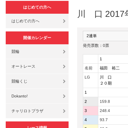
はじめての方へ
川 口 2017
はじめての方へ
開催カレンダー
発売票数：0票
競輪
1
オートレース
名前
福田 裕二
LG
川 口
競輪くじ
２０期
1
Dokanto!
2
159.8
3
248.4
チャリロトプラザ
4
93.7
レース情報