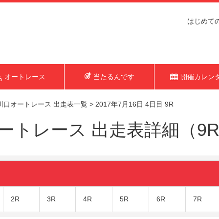
はじめて
オートレース
当たるんです
開催カレン
川口オートレース 出走表一覧
>
2017年7月16日 4日目 9R
トレース 出走表詳細（9R 2
2R
3R
4R
5R
6R
7R