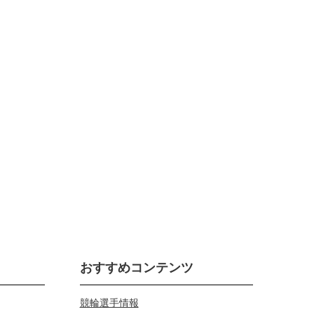
おすすめコンテンツ
競輪選手情報