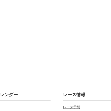
カレンダー
レース情報
レース予想