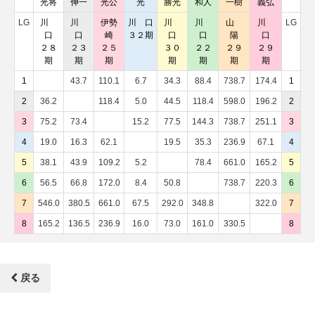
光将
伸一
光公
光
勝光
和人
一樹
義弘
LG
川
川
伊勢
川 口
川
川
山
川
LG
口
口
崎
３２期
口
口
陽
口
２８
２３
２５
３０
２２
２９
２９
期
期
期
期
期
期
期
1
43.7
110.1
6.7
34.3
88.4
738.7
174.4
1
2
36.2
118.4
5.0
44.5
118.4
598.0
196.2
2
3
75.2
73.4
15.2
77.5
144.3
738.7
251.1
3
4
19.0
16.3
62.1
19.5
35.3
236.9
67.1
4
5
38.1
43.9
109.2
5.2
78.4
661.0
165.2
5
6
56.5
66.8
172.0
8.4
50.8
738.7
220.3
6
7
546.0
380.5
661.0
67.5
292.0
348.8
322.0
7
8
165.2
136.5
236.9
16.0
73.0
161.0
330.5
8
戻る