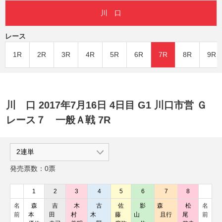
川 口
レース
1R
2R
3R
4R
5R
6R
7R
8R
9R
川 口 2017年7月16日 4日目 G1 川口市営 Ｇ
レース７ 一般Ａ戦 7R
発売票数：0票
1
2
3
4
5
6
7
8
名
森
吉
木
古
佐
影
森
松
名
前
本
田
村
木
藤
山
且行
尾
前