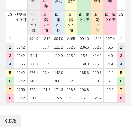
優一
洋一
嘉之
憲治
綾斗
睦
郎
LG
伊勢崎
浜
山
飯
山
山 陽
山
飯 塚
LG
１９期
松
陽
塚
陽
２４期
陽
２６期
２１
２２
２７
２１
３１
期
期
期
期
期
1
994.0
1242
994.0
2485
994.0
1242
127.4
1
2
1242
81.4
121.2
552.2
236.6
552.2
5.5
2
3
1242
74.1
112.9
225.9
95.5
414.1
4.0
3
4
1656
160.3
81.4
331.3
160.3
276.1
4.9
4
5
1242
276.1
97.4
142.0
165.6
310.6
11.1
5
6
1242
248.5
80.1
93.7
382.3
310.6
5.1
6
7
1656
276.1
451.8
171.3
198.8
198.8
12.0
7
8
1242
31.0
16.8
15.5
64.5
25.3
54.6
8
戻る