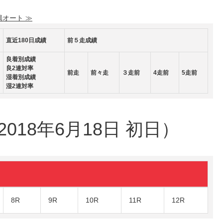
陽オート ≫
直近180日成績
前５走成績
良着別成績
良2連対率
前走
前々走
３走前
4走前
5走前
湿着別成績
湿2連対率
18年6月18日 初日）
8R
9R
10R
11R
12R