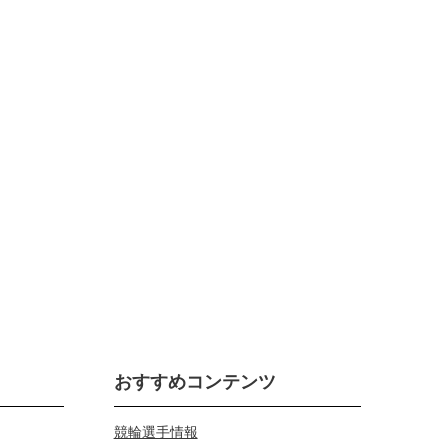
おすすめコンテンツ
競輪選手情報