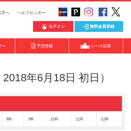
の方へ
ヘルプセンター
ログイン
無料会員登録
ダー
予想情報
レース結果
018年6月18日 初日）
8R
9R
10R
11R
12R