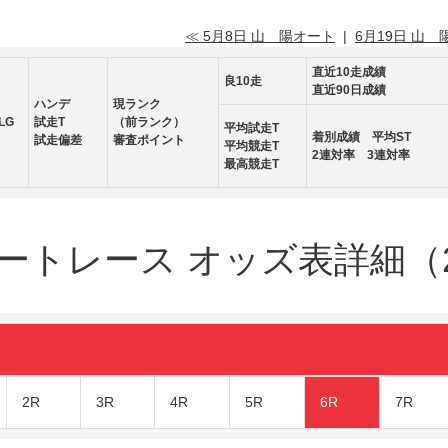
≪ 5月8日 山 陽オート
|
6月19日 山 
直近10走成績
良10走
直近90日成績
ハンデ
現ランク
LG
試走T
（前ランク）
平均試走T
着別成績 平均ST
試走偏差
審査ポイント
平均競走T
2連対率 3連対率
最高競走T
トレース オッズ表詳細（20
2R
3R
4R
5R
6R
7R