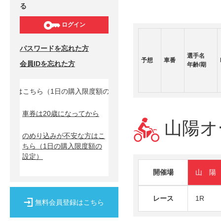
る
ログイン
パスワードを忘れた方
選手名
予想
車番
会員IDを忘れた方
年齢/期
方はこちら（1日の購入限度額の設定）↓
車券は20歳になってから
山陽オー
のめり込みが不安な方はこ
ちら
（1日の購入限度額の
設定）
開催場
山 陽
レース
1R
無料会員登録はこちら