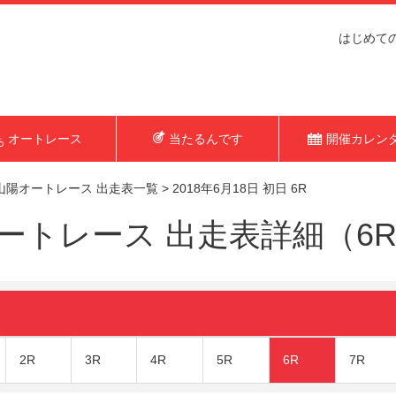
はじめて
オートレース
当たるんです
開催カレン
山陽オートレース 出走表一覧
>
2018年6月18日 初日 6R
トレース 出走表詳細（6R 2
2R
3R
4R
5R
6R
7R