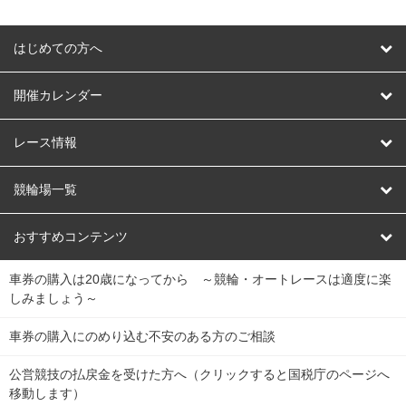
はじめての方へ
はじめての方へ
開催カレンダー
競輪
レース情報
オートレース
レース予想
競輪場一覧
競輪くじ
レース結果
北日本
函館競輪場
青森競輪場
いわき平競輪場
おすすめコンテンツ
車券の購入は20歳になってから ～競輪・オートレースは適度に楽
Dokanto!
キャリーオーバー一覧
関
競輪選手情報
弥彦競輪場
前橋競輪場
取手競輪場
宇都宮競輪場
しみましょう～
東
大宮競輪場
西武園競輪場
京王閣競輪場
立川競輪場
チャリロトプラザ
Perfecta Navi
車券の購入にのめり込む不安のある方のご相談
南
松戸競輪場
千葉競輪場
川崎競輪場
平塚競輪場
公営競技の払戻金を受けた方へ（クリックすると国税庁のページへ
netkeirin
関
移動します）
小田原競輪場
伊東競輪場
静岡競輪場
東