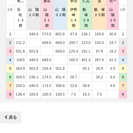
竜二
康晃
幸治
仁志
道
亮一
LG
浜
山 陽
山
山 陽
伊勢
飯
飯 塚
山
LG
松
２０期
陽
３２期
崎
塚
２５期
陽
１３
２１
１４
２９
２５
期
期
期
期
期
1
446.0
573.5
802.9
97.9
236.1
105.6
40.9
1
2
211.2
669.0
669.0
200.7
223.0
143.3
24.7
2
3
501.8
501.8
669.0
125.4
191.1
97.9
18.2
3
4
1003
446.0
669.0
160.5
401.4
267.6
42.2
4
5
364.9
501.8
154.4
501.8
50.1
26.9
4.5
5
6
334.5
236.1
174.5
401.4
26.7
26.2
6.4
6
7
334.5
446.0
174.5
308.8
23.6
38.9
4.8
7
8
138.4
105.6
100.3
108.5
7.5
16.3
7.5
8
戻る