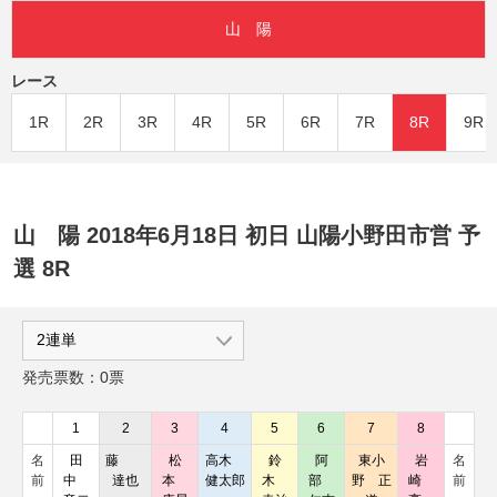
山 陽
レース
1R
2R
3R
4R
5R
6R
7R
8R
9R
山 陽 2018年6月18日 初日 山陽小野田市営 予
選 8R
発売票数：0票
1
2
3
4
5
6
7
8
名
田
藤
松
高木
鈴
阿
東小
岩
名
前
中
達也
本
健太郎
木
部
野 正
崎
前