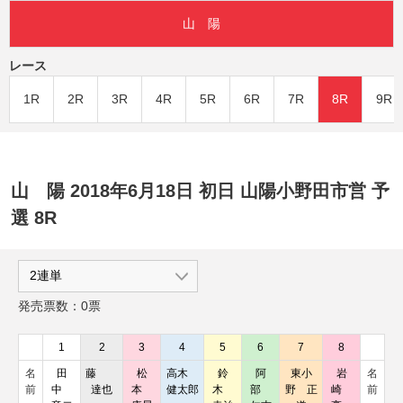
山 陽
レース
1R
2R
3R
4R
5R
6R
7R
8R
9R
山 陽 2018年6月18日 初日 山陽小野田市営 予
選 8R
発売票数：0票
1
2
3
4
5
6
7
8
名
田
藤
松
高木
鈴
阿
東小
岩
名
前
中
達也
本
健太郎
木
部
野 正
崎
前