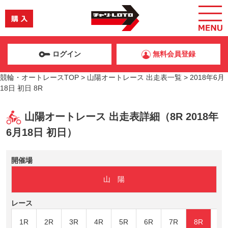
ログイン
無料会員登録
競輪・オートレースTOP
>
山陽オートレース 出走表一覧
>
2018年6月
18日 初日 8R
山陽オートレース 出走表詳細（8R 2018年
6月18日 初日）
開催場
山 陽
レース
1R
2R
3R
4R
5R
6R
7R
8R
9R