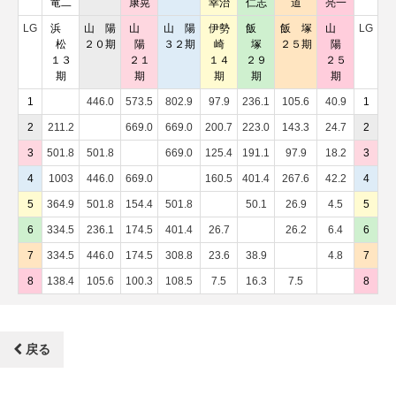
竜二
康晃
幸治
仁志
道
亮一
LG
浜
山 陽
山
山 陽
伊勢
飯
飯 塚
山
LG
松
２０期
陽
３２期
崎
塚
２５期
陽
１３
２１
１４
２９
２５
期
期
期
期
期
1
446.0
573.5
802.9
97.9
236.1
105.6
40.9
1
2
211.2
669.0
669.0
200.7
223.0
143.3
24.7
2
3
501.8
501.8
669.0
125.4
191.1
97.9
18.2
3
4
1003
446.0
669.0
160.5
401.4
267.6
42.2
4
5
364.9
501.8
154.4
501.8
50.1
26.9
4.5
5
6
334.5
236.1
174.5
401.4
26.7
26.2
6.4
6
7
334.5
446.0
174.5
308.8
23.6
38.9
4.8
7
8
138.4
105.6
100.3
108.5
7.5
16.3
7.5
8
戻る