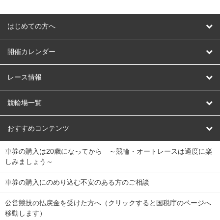
はじめての方へ
はじめての方へ
開催カレンダー
競輪
レース情報
オートレース
レース予想
競輪場一覧
競輪くじ
レース結果
北日本
函館競輪場
青森競輪場
いわき平競輪場
おすすめコンテンツ
車券の購入は20歳になってから ～競輪・オートレースは適度に楽
Dokanto!
キャリーオーバー一覧
関
競輪選手情報
弥彦競輪場
前橋競輪場
取手競輪場
宇都宮競輪場
しみましょう～
東
大宮競輪場
西武園競輪場
京王閣競輪場
立川競輪場
チャリロトプラザ
Perfecta Navi
車券の購入にのめり込む不安のある方のご相談
南
松戸競輪場
千葉競輪場
川崎競輪場
平塚競輪場
公営競技の払戻金を受けた方へ（クリックすると国税庁のページへ
netkeirin
関
移動します）
小田原競輪場
伊東競輪場
静岡競輪場
東