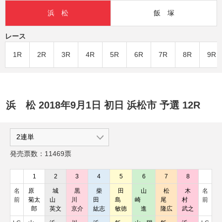
浜 松
飯 塚
レース
1R
2R
3R
4R
5R
6R
7R
8R
9R
浜 松 2018年9月1日 初日 浜松市 予選 12R
発売票数：11469票
1
2
3
4
5
6
7
8
名
原
城
黒
柴
田
山
松
木
名
前
菊太
山
川
田
島
崎
尾
村
前
郎
英文
京介
紘志
敏徳
進
隆広
武之