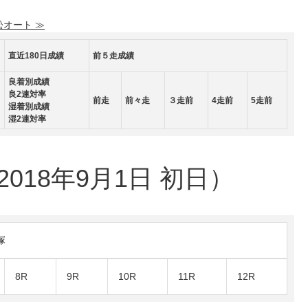
松オート ≫
直近180日成績
前５走成績
良着別成績
良2連対率
前走
前々走
３走前
4走前
5走前
湿着別成績
湿2連対率
18年9月1日 初日）
塚
8R
9R
10R
11R
12R