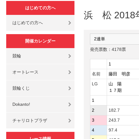
はじめての方へ
浜 松 2018
はじめての方へ
開催カレンダー
発売票数：4178票
競輪
1
オートレース
名前
藤田 明彦
LG
山 陽
競輪くじ
１７期
1
Dokanto!
2
182.7
3
243.7
チャリロトプラザ
4
97.4
レース情報