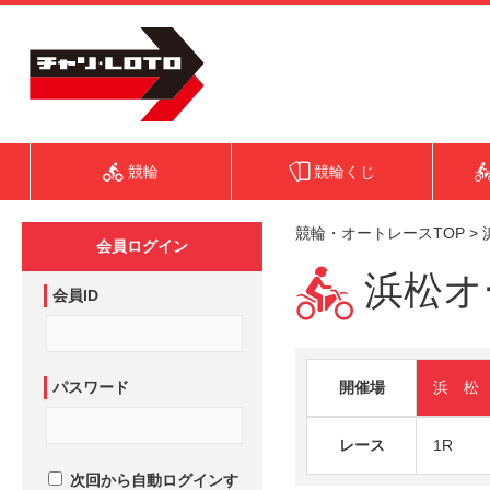
競輪
競輪くじ
競輪・オートレースTOP
>
会員ログイン
浜松オー
会員ID
パスワード
開催場
浜 松
レース
1R
次回から自動ログインす