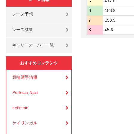
5
417.8
6
153.9
レース予想
7
153.9
レース結果
8
45.6
キャリーオーバー一覧
おすすめコンテンツ
競輪選手情報
Perfecta Navi
netkeirin
ケイリンガル