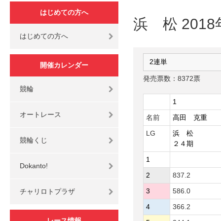
はじめての方へ
浜 松 2018
はじめての方へ
開催カレンダー
発売票数：8372票
競輪
1
オートレース
名前
高田 克重
LG
浜 松
競輪くじ
２４期
1
Dokanto!
2
837.2
3
586.0
チャリロトプラザ
4
366.2
レース情報