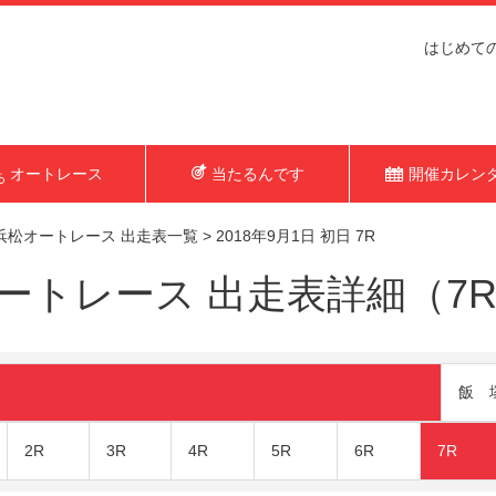
はじめて
オートレース
当たるんです
開催カレン
浜松オートレース 出走表一覧
>
2018年9月1日 初日 7R
トレース 出走表詳細（7R 2
飯 
2R
3R
4R
5R
6R
7R