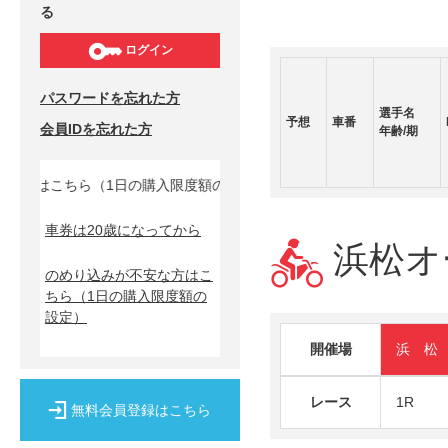
る
ログイン
パスワードを忘れた方
選手名
予想
車番
会員IDを忘れた方
年齢/期
方はこちら（1日の購入限度額の設定）↓
車券は20歳になってから
浜松オ
のめり込みが不安な方はこ
ちら
（1日の購入限度額の
設定）
開催場
浜 松
レース
1R
無料会員登録はこちら