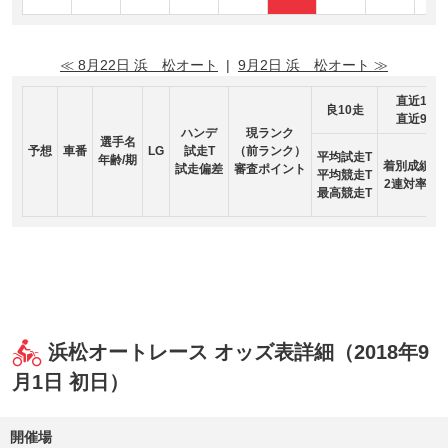
≪ 8月22日 浜 松オート
|
9月2日 浜 松オート ≫
直近10
良10走
直近90
ハンデ
現ランク
選手名
予想
車番
LG
試走T
（前ランク）
平均試走T
年齢/期
着別成績 
試走偏差
審査ポイント
平均競走T
2連対率 
最高競走T
浜松オートレース オッズ表詳細（2018年9
月1日 初日）
開催場