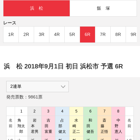
浜 松
飯 塚
レース
1R
2R
3R
4R
5R
6R
7R
8R
9R
浜 松 2018年9月1日 初日 浜松市 予選 6R
発売票数：9861票
1
2
3
4
5
6
7
8
名
角
岩
吉
占
水
和
斎
中
名
前
翔太
本
田
部
崎
田
藤
野
前
郎
君男
富重
健太
正二
健吾
正悟
憲人