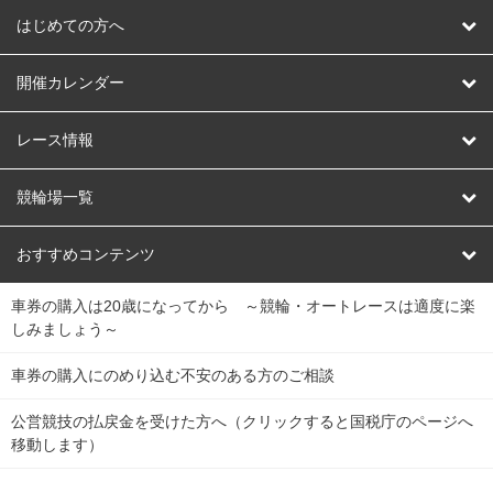
はじめての方へ
はじめての方へ
開催カレンダー
競輪
レース情報
オートレース
レース予想
競輪場一覧
競輪くじ
レース結果
北日本
函館競輪場
青森競輪場
いわき平競輪場
おすすめコンテンツ
車券の購入は20歳になってから ～競輪・オートレースは適度に楽
Dokanto!
キャリーオーバー一覧
関
競輪選手情報
弥彦競輪場
前橋競輪場
取手競輪場
宇都宮競輪場
しみましょう～
東
大宮競輪場
西武園競輪場
京王閣競輪場
立川競輪場
チャリロトプラザ
Perfecta Navi
車券の購入にのめり込む不安のある方のご相談
南
松戸競輪場
千葉競輪場
川崎競輪場
平塚競輪場
公営競技の払戻金を受けた方へ（クリックすると国税庁のページへ
netkeirin
関
移動します）
小田原競輪場
伊東競輪場
静岡競輪場
東
ケイリンガル