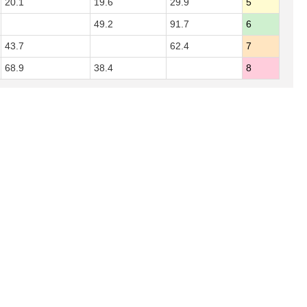
20.1
19.6
29.9
5
49.2
91.7
6
43.7
62.4
7
68.9
38.4
8