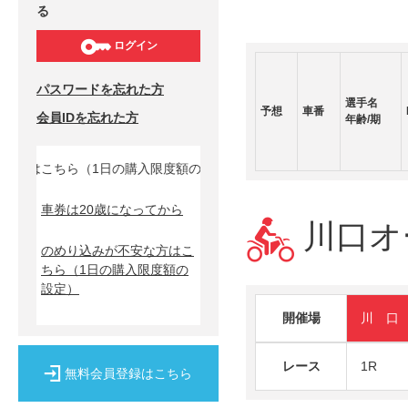
る
ログイン
パスワードを忘れた方
選手名
予想
車番
会員IDを忘れた方
年齢/期
方はこちら（1日の購入限度額の設定）↓
車券は20歳になってから
川口オー
のめり込みが不安な方はこ
ちら
（1日の購入限度額の
設定）
開催場
川 口
レース
1R
無料会員登録はこちら