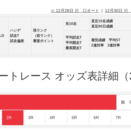
≪ 12月28日 川 口オート
|
12月30日 川
直近10走成績
良10走
直近90日成績
ハンデ
現ランク
LG
試走T
（前ランク）
平均試走T
着別成績 平均ST
試走偏差
審査ポイント
平均競走T
2連対率 3連対率
最高競走T
トレース オッズ表詳細（20
飯 
2R
3R
4R
5R
6R
7R