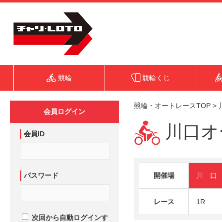
競輪
競輪くじ
競輪・オートレースTOP
>
会員ログイン
川口オー
会員ID
パスワード
開催場
川 口
レース
1R
次回から自動ログインす