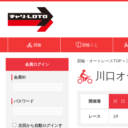
競輪
競輪くじ
競輪・オートレースTOP
>
会員ログイン
川口オー
会員ID
パスワード
開催場
川 口
レース
1R
次回から自動ログインす