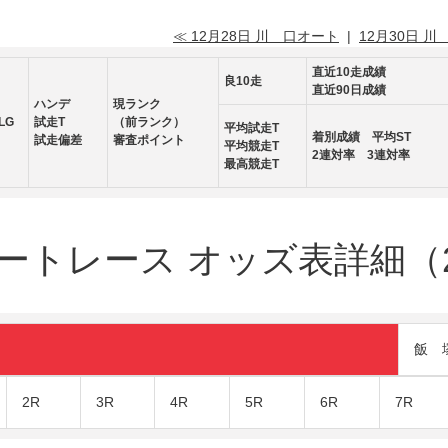
≪ 12月28日 川 口オート
|
12月30日 川
直近10走成績
良10走
直近90日成績
ハンデ
現ランク
LG
試走T
（前ランク）
平均試走T
着別成績 平均ST
試走偏差
審査ポイント
平均競走T
2連対率 3連対率
最高競走T
トレース オッズ表詳細（20
飯 
2R
3R
4R
5R
6R
7R