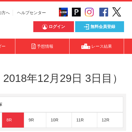
の方へ
ヘルプセンター
ログイン
無料会員登録
ダー
予想情報
レース結果
018年12月29日 3日目）
塚
8R
9R
10R
11R
12R