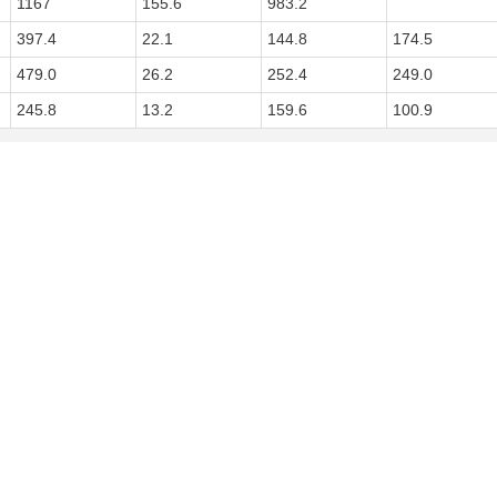
1167
155.6
983.2
397.4
22.1
144.8
174.5
479.0
26.2
252.4
249.0
245.8
13.2
159.6
100.9