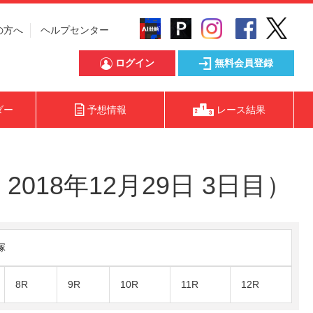
の方へ
ヘルプセンター
ログイン
無料会員登録
ダー
予想情報
レース結果
018年12月29日 3日目）
塚
8R
9R
10R
11R
12R