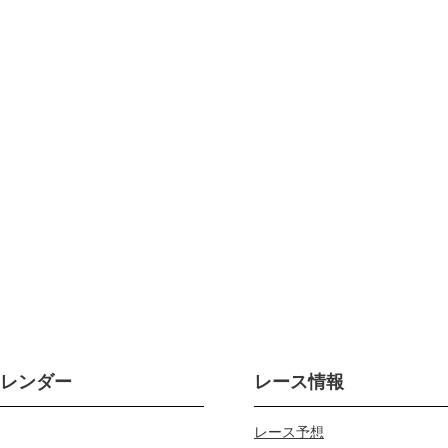
カレンダー
レース情報
レース予想