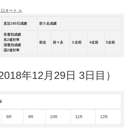
 口オート ≫
直近180日成績
前５走成績
良着別成績
良2連対率
前走
前々走
３走前
4走前
5走前
湿着別成績
湿2連対率
18年12月29日 3日目）
塚
8R
9R
10R
11R
12R