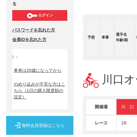
る
ログイン
パスワードを忘れた方
選手名
予想
車番
会員IDを忘れた方
年齢/期
↓車券は20歳になってから↓ ↓のめり込
車券は20歳になってから
川口オー
のめり込みが不安な方はこ
ちら
（1日の購入限度額の
設定）
開催場
川 口
レース
1R
無料会員登録はこちら