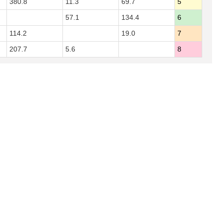
380.8
11.3
69.7
5
57.1
134.4
6
114.2
19.0
7
207.7
5.6
8