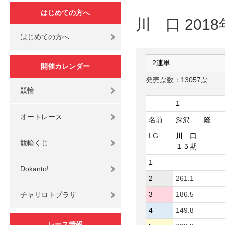
はじめての方へ
川 口 201
はじめての方へ
開催カレンダー
発売票数：13057票
競輪
1
オートレース
名前
深沢 隆
LG
川 口
競輪くじ
１５期
1
Dokanto!
2
261.1
3
186.5
チャリロトプラザ
4
149.8
レース情報