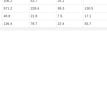
106.2
53.7
25.1
571.2
228.4
99.3
130.5
40.8
21.8
7.5
17.1
136.4
78.7
22.4
55.7