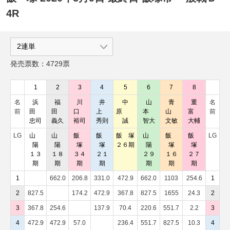
4R
発売票数：4729票
1
2
3
4
5
6
7
8
名
浜
福
川
井
中
山
青
重
名
前
田
田
口
上
原
本
山
富
前
忠司
義久
裕司
秀則
誠
智大
文敏
大輔
LG
山
山
飯
飯
飯 塚
山
飯
飯
LG
陽
陽
塚
塚
２６期
陽
塚
塚
１３
１８
３４
２１
２９
１６
２７
期
期
期
期
期
期
期
1
662.0
206.8
331.0
472.9
662.0
1103
254.6
1
2
827.5
174.2
472.9
367.8
827.5
1655
24.3
2
3
367.8
254.6
137.9
70.4
220.6
551.7
2.2
3
4
472.9
472.9
57.0
236.4
551.7
827.5
10.3
4