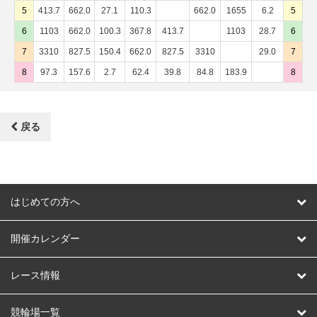
5
413.7
662.0
27.1
110.3
662.0
1655
6.2
5
6
1103
662.0
100.3
367.8
413.7
1103
28.7
6
7
3310
827.5
150.4
662.0
827.5
3310
29.0
7
8
97.3
157.6
2.7
62.4
39.8
84.8
183.9
8
戻る
はじめての方へ
はじめての方へ
開催カレンダー
競輪
レース情報
オートレース
レース予想
競輪場一覧