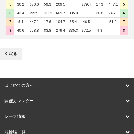
5
36.2
670.6
59.3
209.5
279.4
17.3
447.1
5
6
42.4
2235
121.9
609.7
335.3
20.8
745.1
6
7
5.4
447.1
17.6
104.7
55.4
46.5
51.9
7
8
40.6
558.8
83.8
279.4
335.3
372.5
9.3
8
戻る
はじめての方へ
はじめての方へ
開催カレンダー
競輪
レース情報
オートレース
レース予想
競輪場一覧