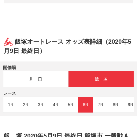
飯塚オートレース オッズ表詳細（2020年5
月9日 最終日）
開催場
川 口
飯 塚
レース
1R
2R
3R
4R
5R
6R
7R
8R
9R
飯 塚 2020年5月9日 最終日 飯塚市 一般戦Ａ