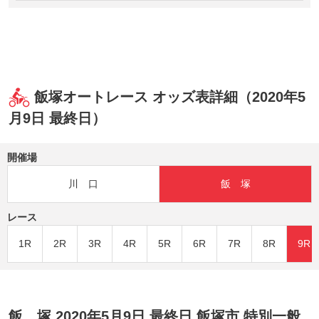
飯塚オートレース オッズ表詳細（2020年5
月9日 最終日）
開催場
川 口
飯 塚
レース
1R
2R
3R
4R
5R
6R
7R
8R
9R
飯 塚 2020年5月9日 最終日 飯塚市 特別一般