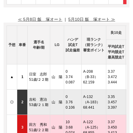
≪ 5月8日 飯 塚オート
|
5月10日 飯 塚オート ≫
良10走
ハンデ
現ランク
選手名
予想
車番
LG
試走T
（前ランク）
平均試走T
年齢/期
試走偏差
審査ポイント
平均競走T
最高競走T
着順
0
A-208
3.37
日室 志郎
2連
▲
1
山 陽
3.74
（B-33）
3.472
51歳/２２期
着順
0.087
62.159
3.444
2連
着順
0
A-132
3.35
吉松 憲治
2連
◎
2
山 陽
3.76
（A-183）
3.457
53歳/２１期
着順
0.106
68.441
3.397
2連
着順
10
A-122
3.37
田方 秀和
2連
3
山 陽
3.68
（A-125）
3.450
51歳/２２期
着順
0.074
68.855
3.413