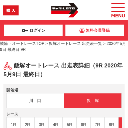
ログイン
無料会員登録
競輪・オートレースTOP
>
飯塚オートレース 出走表一覧
>
2020年5月
9日 最終日 9R
飯塚オートレース 出走表詳細（9R 2020年
5月9日 最終日）
開催場
川 口
飯 塚
レース
1R
2R
3R
4R
5R
6R
7R
8R
9R