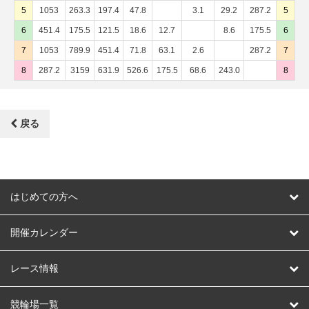
5
1053
263.3
197.4
47.8
3.1
29.2
287.2
5
6
451.4
175.5
121.5
18.6
12.7
8.6
175.5
6
7
1053
789.9
451.4
71.8
63.1
2.6
287.2
7
8
287.2
3159
631.9
526.6
175.5
68.6
243.0
8
戻る
はじめての方へ
はじめての方へ
開催カレンダー
競輪
レース情報
オートレース
レース予想
競輪場一覧