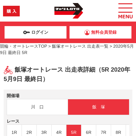
ログイン
無料会員登録
競輪・オートレースTOP
>
飯塚オートレース 出走表一覧
>
2020年5月
9日 最終日 5R
飯塚オートレース 出走表詳細（5R 2020年
5月9日 最終日）
開催場
川 口
飯 塚
レース
1R
2R
3R
4R
5R
6R
7R
8R
9R