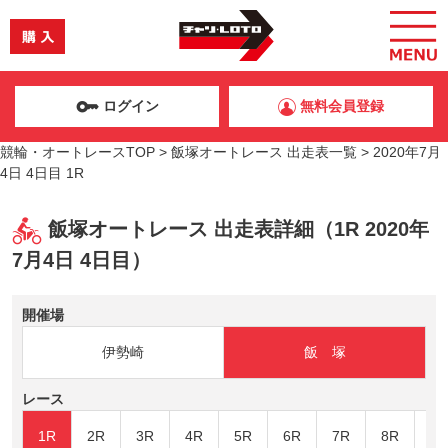
ログイン
無料会員登録
競輪・オートレースTOP
>
飯塚オートレース 出走表一覧
>
2020年7月
4日 4日目 1R
飯塚オートレース 出走表詳細（1R 2020年
7月4日 4日目）
開催場
伊勢崎
飯 塚
レース
1R
2R
3R
4R
5R
6R
7R
8R
9R