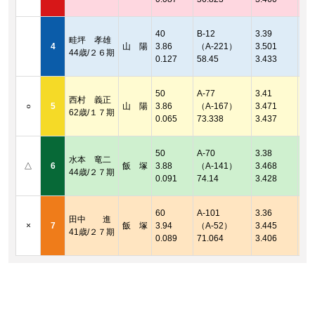
2連
着順
40
B-12
3.39
畦坪 孝雄
2連
4
山 陽
3.86
（A-221）
3.501
44歳/２６期
着順
0.127
58.45
3.433
2連
着順
50
A-77
3.41
西村 義正
2連
○
5
山 陽
3.86
（A-167）
3.471
62歳/１７期
着順
0.065
73.338
3.437
2連
着順
50
A-70
3.38
水本 竜二
2連
△
6
飯 塚
3.88
（A-141）
3.468
44歳/２７期
着順
0.091
74.14
3.428
2連
着順
60
A-101
3.36
田中 進
2連
×
7
飯 塚
3.94
（A-52）
3.445
41歳/２７期
着順
0.089
71.064
3.406
2連