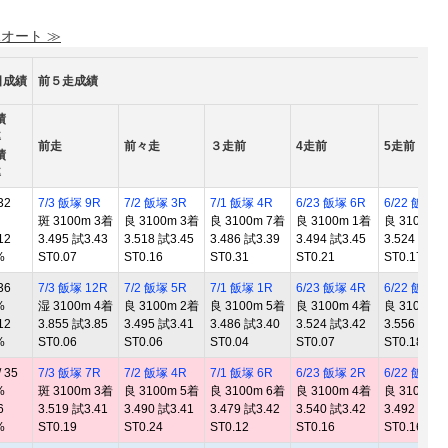
塚オート ≫
日成績
前５走成績
績
率
前走
前々走
３走前
4走前
5走前
績
率
32
7/3 飯塚 9R
7/2 飯塚 3R
7/1 飯塚 4R
6/23 飯塚 6R
6/22 飯塚 3
斑 3100m 3着
良 3100m 3着
良 3100m 7着
良 3100m 1着
良 3100m 
12
3.495 試3.43
3.518 試3.45
3.486 試3.39
3.494 試3.45
3.524 試3.4
%
ST0.07
ST0.16
ST0.31
ST0.21
ST0.17
36
7/3 飯塚 12R
7/2 飯塚 5R
7/1 飯塚 1R
6/23 飯塚 4R
6/22 飯塚 3
%
湿 3100m 4着
良 3100m 2着
良 3100m 5着
良 3100m 4着
良 3100m 
12
3.855 試3.85
3.495 試3.41
3.486 試3.40
3.524 試3.42
3.556 試3.4
%
ST0.06
ST0.06
ST0.04
ST0.07
ST0.18
 35
7/3 飯塚 7R
7/2 飯塚 4R
7/1 飯塚 6R
6/23 飯塚 2R
6/22 飯塚 5
%
斑 3100m 3着
良 3100m 5着
良 3100m 6着
良 3100m 4着
良 3100m 
6
3.519 試3.41
3.490 試3.41
3.479 試3.42
3.540 試3.42
3.492 試3.4
%
ST0.19
ST0.24
ST0.12
ST0.16
ST0.16