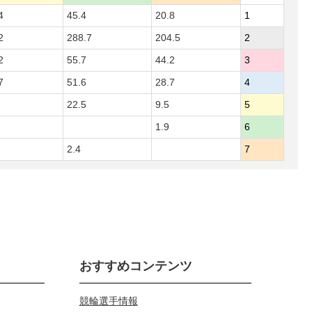
4
45.4
20.8
1
2
288.7
204.5
2
2
55.7
44.2
3
7
51.6
28.7
4
22.5
9.5
5
1.9
6
2.4
7
おすすめコンテンツ
競輪選手情報