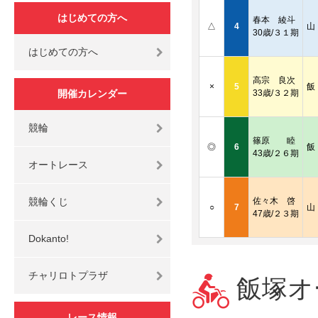
はじめての方へ
春本 綾斗
△
4
山
30歳/３１期
はじめての方へ
高宗 良次
×
5
飯
開催カレンダー
33歳/３２期
競輪
篠原 睦
◎
6
飯
43歳/２６期
オートレース
競輪くじ
佐々木 啓
○
7
山
47歳/２３期
Dokanto!
チャリロトプラザ
飯塚オー
レース情報