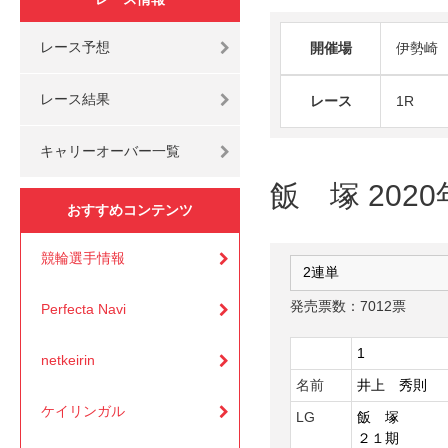
レース予想
開催場
伊勢崎
レース結果
レース
1R
キャリーオーバー一覧
飯 塚 202
おすすめコンテンツ
競輪選手情報
発売票数：7012票
Perfecta Navi
1
netkeirin
名前
井上 秀則
ケイリンガル
LG
飯 塚
２１期