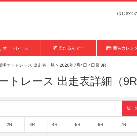
はじめて
オートレース
当たるんです
開催カレン
飯塚オートレース 出走表一覧
>
2020年7月4日 4日目 9R
トレース 出走表詳細（9R 2
飯 
2R
3R
4R
5R
6R
7R