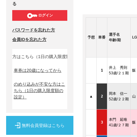
る
ログイン
パスワードを忘れた方
選手名
予想
車番
LG
会員IDを忘れた方
年齢/期
安な方はこちら（1日の購入限度額の設定）↓
井上 秀則
車券は20歳になってから
1
飯
53歳/２１期
のめり込みが不安な方はこ
ちら
（1日の購入限度額の
岡本 信一
▲
2
山
設定）
52歳/２２期
本門 延唯
3
飯
無料会員登録はこちら
41歳/２７期