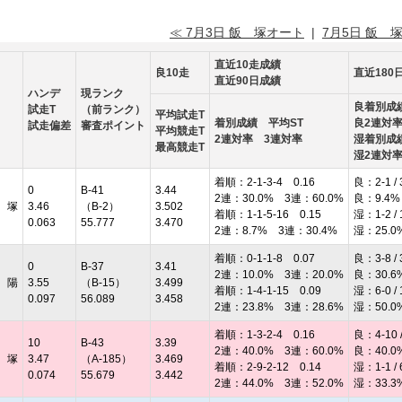
≪ 7月3日 飯 塚オート
|
7月5日 飯 
直近10走成績
良10走
直近180
直近90日成績
ハンデ
現ランク
良着別成
試走T
（前ランク）
平均試走T
着別成績 平均ST
良2連対
試走偏差
審査ポイント
平均競走T
2連対率 3連対率
湿着別成
最高競走T
湿2連対
着順：2-1-3-4 0.16
良：2-1 / 
0
B-41
3.44
2連：30.0% 3連：60.0%
良：9.4%
 塚
3.46
（B-2）
3.502
着順：1-1-5-16 0.15
湿：1-2 / 
0.063
55.777
3.470
2連：8.7% 3連：30.4%
湿：25.0
着順：0-1-1-8 0.07
良：3-8 / 
0
B-37
3.41
2連：10.0% 3連：20.0%
良：30.6
 陽
3.55
（B-15）
3.499
着順：1-4-1-15 0.09
湿：6-0 / 
0.097
56.089
3.458
2連：23.8% 3連：28.6%
湿：50.0
着順：1-3-2-4 0.16
良：4-10 /
10
B-43
3.39
2連：40.0% 3連：60.0%
良：40.0
 塚
3.47
（A-185）
3.469
着順：2-9-2-12 0.14
湿：1-1 / 
0.074
55.679
3.442
2連：44.0% 3連：52.0%
湿：33.3