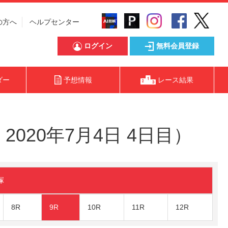
の方へ
ヘルプセンター
ログイン
無料会員登録
ダー
予想情報
レース結果
020年7月4日 4日目）
塚
8R
9R
10R
11R
12R