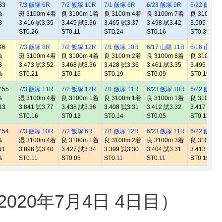
33
7/3 飯塚 6R
7/2 飯塚 10R
7/1 飯塚 6R
6/23 飯塚 9R
6/22 飯塚 1
%
斑 3100m 4着
良 3100m 1着
良 3100m 4着
良 3100m 7着
良 3100m 
8
3.416 試3.35
3.449 試3.36
3.465 試3.37
3.498 試3.42
3.505 試3.4
ST0.26
ST0.11
ST0.24
ST0.16
ST0.35
46
7/3 飯塚 8R
7/2 飯塚 12R
7/1 飯塚 10R
6/17 山陽 11R
6/16 山陽 1
%
斑 3100m 4着
良 3100m 4着
良 3100m 2着
良 3100m 6着
良 3100m 
8
3.473 試3.52
3.468 試3.36
3.428 試3.36
3.461 試3.35
3.495 試3.4
%
ST0.21
ST0.16
ST0.19
ST0.09
ST0.15
 55
7/3 飯塚 11R
7/2 飯塚 12R
7/1 飯塚 11R
6/23 飯塚 10R
6/22 飯塚 1
%
湿 3100m 4着
良 3100m 1着
良 3100m 1着
良 3100m 1着
良 3100m 
13
3.841 試3.77
3.438 試3.36
3.408 試3.31
3.412 試3.32
3.417 試3.3
ST0.16
ST0.13
ST0.14
ST0.05
ST0.13
 54
7/3 飯塚 10R
7/2 飯塚 6R
7/1 飯塚 12R
6/23 飯塚 11R
6/22 飯塚 1
%
湿 3100m 4着
良 3100m 1着
良 3100m 2着
良 3100m 3着
良 3100m 
11
3.898 試3.40
3.427 試3.34
3.399 試3.30
3.404 試3.31
3.413 試3.3
%
ST0.11
ST0.05
ST0.11
ST0.11
ST0.15
20年7月4日 4日目）