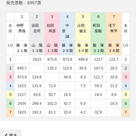
発売票数：6957票
1
2
3
4
5
6
7
名
仲野
浜田
坊田
中
占部
町田
滝下
名
前
秀哉
忠司
寿彦
原
健太
龍駿
隼平
前
誠
LG
飯 塚
山 陽
山 陽
飯 塚
飯 塚
飯 塚
飯 塚
LG
２１期
１３期
１３期
２６期
３０期
３２期
２８期
1
1623
973.9
973.9
486.9
1217
121.7
1
2
695.7
135.2
115.9
30.6
147.5
26.3
2
3
973.9
124.8
46.8
9.3
121.7
20.8
3
4
1623
131.6
71.6
7.3
59.3
12.2
4
5
1217
93.6
50.7
16.5
19.4
6.9
5
6
2434
286.4
162.3
42.7
6.3
16.5
6
7
1623
162.3
81.1
20.4
4.2
32.9
7
戻る