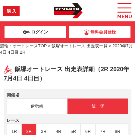
ログイン
無料会員登録
競輪・オートレースTOP
>
飯塚オートレース 出走表一覧
>
2020年7月
4日 4日目 2R
飯塚オートレース 出走表詳細（2R 2020年
7月4日 4日目）
開催場
伊勢崎
飯 塚
レース
1R
2R
3R
4R
5R
6R
7R
8R
9R