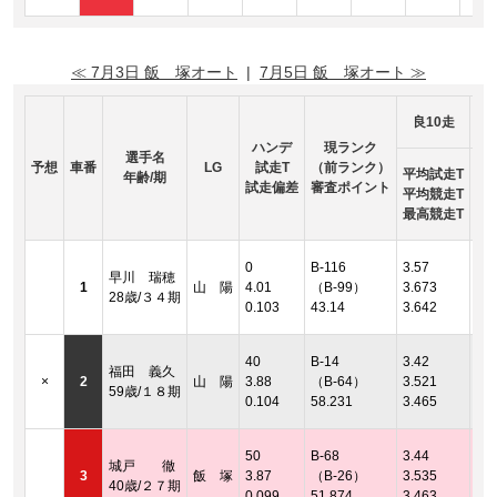
≪ 7月3日 飯 塚オート
|
7月5日 飯 塚オート ≫
良10走
ハンデ
現ランク
選手名
予想
車番
LG
試走T
（前ランク）
平均試走T
年齢/期
試走偏差
審査ポイント
平均競走T
最高競走T
着順
0
B-116
3.57
早川 瑞穂
2連
1
山 陽
4.01
（B-99）
3.673
28歳/３４期
着順
0.103
43.14
3.642
2連
着順
40
B-14
3.42
福田 義久
2連
×
2
山 陽
3.88
（B-64）
3.521
59歳/１８期
着順
0.104
58.231
3.465
2連
着順
50
B-68
3.44
城戸 徹
2連
3
飯 塚
3.87
（B-26）
3.535
40歳/２７期
着順
0.099
51.874
3.463