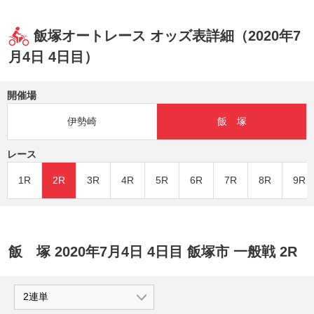
飯塚オートレース オッズ表詳細（2020年7
月4日 4日目）
開催場
伊勢崎
飯 塚
レース
1R
2R
3R
4R
5R
6R
7R
8R
9R
飯 塚 2020年7月4日 4日目 飯塚市 一般戦 2R