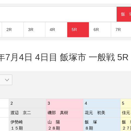
飯 
2R
3R
4R
5R
6R
7R
年7月4日 4日目 飯塚市 一般戦 5R
2
3
4
5
渡辺 京二
磯部 真樹
花元 初美
佳元
伊勢崎
山 陽
飯 塚
飯 
１５期
２８期
８期
２７