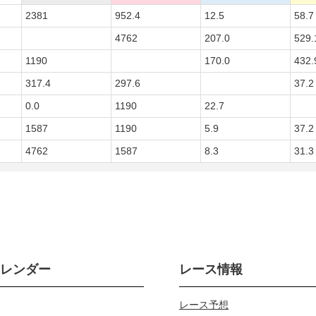
2381
952.4
12.5
58.7
4762
207.0
529.
1190
170.0
432.
317.4
297.6
37.2
0.0
1190
22.7
1587
1190
5.9
37.2
4762
1587
8.3
31.3
カレンダー
レース情報
レース予想