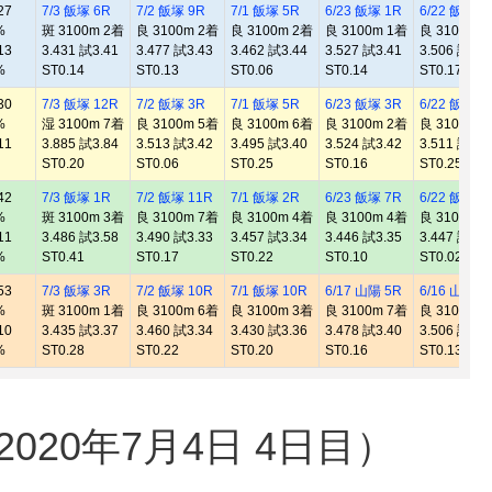
27
7/3 飯塚 6R
7/2 飯塚 9R
7/1 飯塚 5R
6/23 飯塚 1R
6/22 飯塚 7
%
斑 3100m 2着
良 3100m 2着
良 3100m 2着
良 3100m 1着
良 3100m 
13
3.431 試3.41
3.477 試3.43
3.462 試3.44
3.527 試3.41
3.506 試3.4
%
ST0.14
ST0.13
ST0.06
ST0.14
ST0.17
30
7/3 飯塚 12R
7/2 飯塚 3R
7/1 飯塚 5R
6/23 飯塚 3R
6/22 飯塚 2
%
湿 3100m 7着
良 3100m 5着
良 3100m 6着
良 3100m 2着
良 3100m 
11
3.885 試3.84
3.513 試3.42
3.495 試3.40
3.524 試3.42
3.511 試3.4
ST0.20
ST0.06
ST0.25
ST0.16
ST0.25
42
7/3 飯塚 1R
7/2 飯塚 11R
7/1 飯塚 2R
6/23 飯塚 7R
6/22 飯塚 9
%
斑 3100m 3着
良 3100m 7着
良 3100m 4着
良 3100m 4着
良 3100m 
11
3.486 試3.58
3.490 試3.33
3.457 試3.34
3.446 試3.35
3.447 試3.3
%
ST0.41
ST0.17
ST0.22
ST0.10
ST0.02
53
7/3 飯塚 3R
7/2 飯塚 10R
7/1 飯塚 10R
6/17 山陽 5R
6/16 山陽 6
%
斑 3100m 1着
良 3100m 6着
良 3100m 3着
良 3100m 7着
良 3100m 
10
3.435 試3.37
3.460 試3.34
3.430 試3.36
3.478 試3.40
3.506 試3.3
%
ST0.28
ST0.22
ST0.20
ST0.16
ST0.13
20年7月4日 4日目）