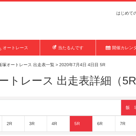
はじめて
オートレース
当たるんです
開催カレン
飯塚オートレース 出走表一覧
>
2020年7月4日 4日目 5R
トレース 出走表詳細（5R 2
飯 
2R
3R
4R
5R
6R
7R