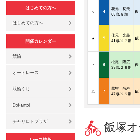
はじめての方へ
花元 初美
○
4
飯
68歳/８期
はじめての方へ
佳元 光義
▲
5
飯
開催カレンダー
41歳/２７期
競輪
松尾 隆広
×
6
飯
39歳/２８期
オートレース
競輪くじ
越智 尚寿
△
7
飯
47歳/２５期
Dokanto!
チャリロトプラザ
飯塚オー
レース情報