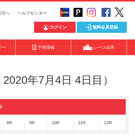
の方へ
ヘルプセンター
ログイン
無料会員登録
ダー
予想情報
レース結果
020年7月4日 4日目）
塚
8R
9R
10R
11R
12R