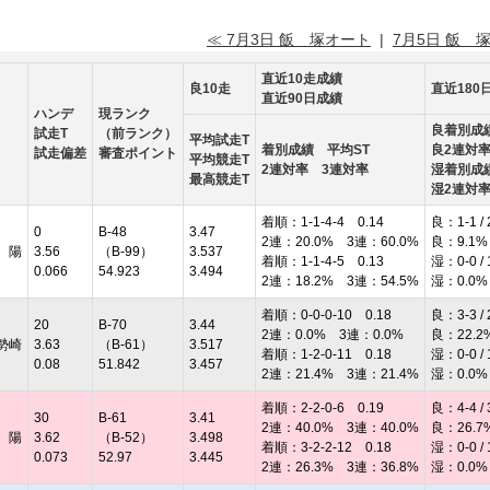
≪ 7月3日 飯 塚オート
|
7月5日 飯 
直近10走成績
良10走
直近180
直近90日成績
ハンデ
現ランク
良着別成
試走T
（前ランク）
平均試走T
着別成績 平均ST
良2連対
試走偏差
審査ポイント
平均競走T
2連対率 3連対率
湿着別成
最高競走T
湿2連対
着順：1-1-4-4 0.14
良：1-1 / 
0
B-48
3.47
2連：20.0% 3連：60.0%
良：9.1%
 陽
3.56
（B-99）
3.537
着順：1-1-4-5 0.13
湿：0-0 / 
0.066
54.923
3.494
2連：18.2% 3連：54.5%
湿：0.0%
着順：0-0-0-10 0.18
良：3-3 / 
20
B-70
3.44
2連：0.0% 3連：0.0%
良：22.2
勢崎
3.63
（B-61）
3.517
着順：1-2-0-11 0.18
湿：0-0 / 
0.08
51.842
3.457
2連：21.4% 3連：21.4%
湿：0.0%
着順：2-2-0-6 0.19
良：4-4 / 
30
B-61
3.41
2連：40.0% 3連：40.0%
良：26.7
 陽
3.62
（B-52）
3.498
着順：3-2-2-12 0.18
湿：0-0 / 
0.073
52.97
3.445
2連：26.3% 3連：36.8%
湿：0.0%