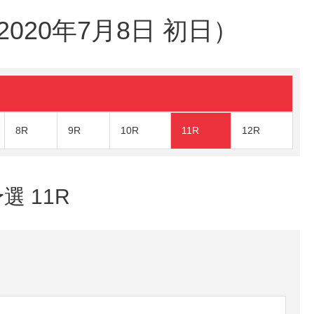
20年7月8日 初日）
8R
9R
10R
11R
12R
選 11R