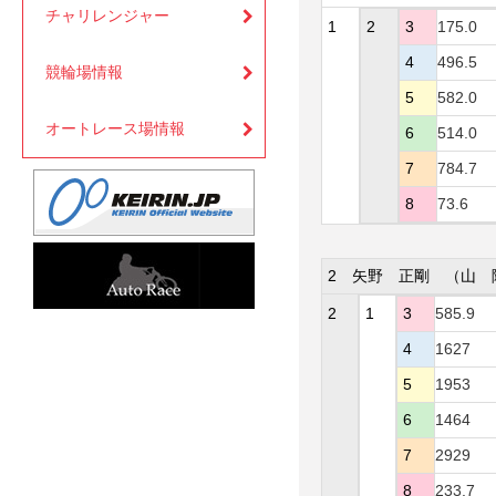
チャリレンジャー
1
2
3
175.0
4
496.5
競輪場情報
5
582.0
オートレース場情報
6
514.0
7
784.7
8
73.6
2
矢野 正剛
（山 
2
1
3
585.9
4
1627
5
1953
6
1464
7
2929
8
233.7