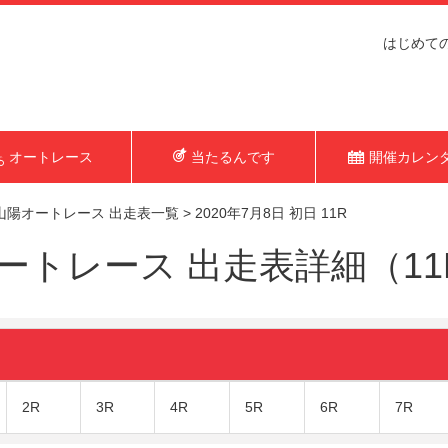
はじめて
オートレース
当たるんです
開催カレン
山陽オートレース 出走表一覧
>
2020年7月8日 初日 11R
トレース 出走表詳細（11R 
2R
3R
4R
5R
6R
7R