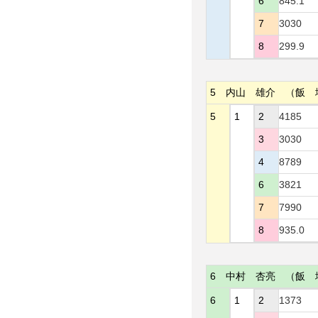
6
845.1
7
3030
8
299.9
5
内山 雄介
（飯 
5
1
2
4185
3
3030
4
8789
6
3821
7
7990
8
935.0
6
中村 杏亮
（飯 
6
1
2
1373