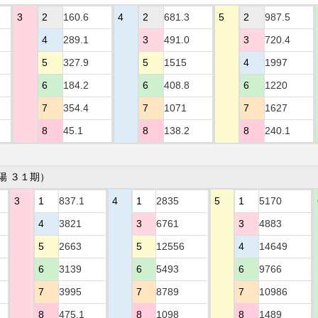
3
2
160.6
4
2
681.3
5
2
987.5
4
289.1
3
491.0
3
720.4
5
327.9
5
1515
4
1997
6
184.2
6
408.8
6
1220
7
354.4
7
1071
7
1627
8
45.1
8
138.2
8
240.1
陽 ３１期）
3
1
837.1
4
1
2835
5
1
5170
4
3821
3
6761
3
4883
5
2663
5
12556
4
14649
6
3139
6
5493
6
9766
7
3995
7
8789
7
10986
8
475.1
8
1098
8
1489