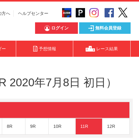
の方へ
ヘルプセンター
ログイン
無料会員登録
ダー
予想情報
レース結果
2020年7月8日 初日）
8R
9R
10R
11R
12R