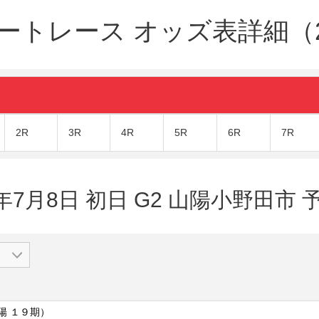
ートレース オッズ表詳細（20
2R
3R
4R
5R
6R
7R
年7月8日 初日 G2 山陽小野田市 予
陽 １９期）