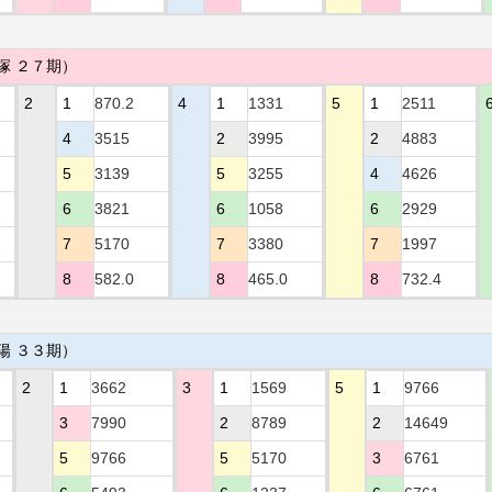
塚 ２７期）
2
1
870.2
4
1
1331
5
1
2511
4
3515
2
3995
2
4883
5
3139
5
3255
4
4626
6
3821
6
1058
6
2929
7
5170
7
3380
7
1997
8
582.0
8
465.0
8
732.4
陽 ３３期）
2
1
3662
3
1
1569
5
1
9766
3
7990
2
8789
2
14649
5
9766
5
5170
3
6761