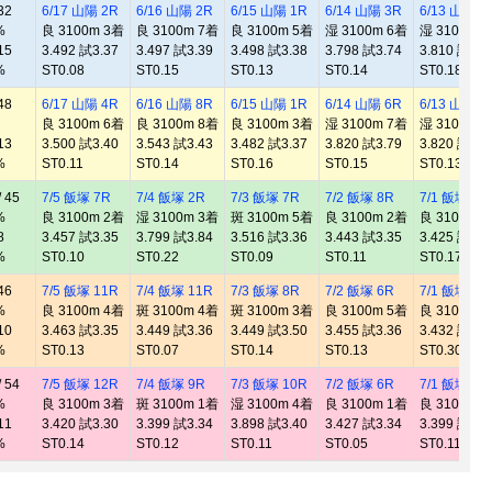
32
6/17 山陽 2R
6/16 山陽 2R
6/15 山陽 1R
6/14 山陽 3R
6/13 山陽 8
%
良 3100m 3着
良 3100m 7着
良 3100m 5着
湿 3100m 6着
湿 3100m 
15
3.492 試3.37
3.497 試3.39
3.498 試3.38
3.798 試3.74
3.810 試3.7
%
ST0.08
ST0.15
ST0.13
ST0.14
ST0.18
48
6/17 山陽 4R
6/16 山陽 8R
6/15 山陽 1R
6/14 山陽 6R
6/13 山陽 5
良 3100m 6着
良 3100m 8着
良 3100m 3着
湿 3100m 7着
湿 3100m 
13
3.500 試3.40
3.543 試3.43
3.482 試3.37
3.820 試3.79
3.820 試3.8
%
ST0.11
ST0.14
ST0.16
ST0.15
ST0.13
 45
7/5 飯塚 7R
7/4 飯塚 2R
7/3 飯塚 7R
7/2 飯塚 8R
7/1 飯塚 6R
%
良 3100m 2着
湿 3100m 3着
斑 3100m 5着
良 3100m 2着
良 3100m 
8
3.457 試3.35
3.799 試3.84
3.516 試3.36
3.443 試3.35
3.425 試3.3
%
ST0.10
ST0.22
ST0.09
ST0.11
ST0.17
46
7/5 飯塚 11R
7/4 飯塚 11R
7/3 飯塚 8R
7/2 飯塚 6R
7/1 飯塚 3R
%
良 3100m 4着
斑 3100m 4着
斑 3100m 3着
良 3100m 5着
良 3100m 
10
3.463 試3.35
3.449 試3.36
3.449 試3.50
3.455 試3.36
3.432 試3.3
%
ST0.13
ST0.07
ST0.14
ST0.13
ST0.30
 54
7/5 飯塚 12R
7/4 飯塚 9R
7/3 飯塚 10R
7/2 飯塚 6R
7/1 飯塚 12
%
良 3100m 3着
斑 3100m 1着
湿 3100m 4着
良 3100m 1着
良 3100m 
11
3.420 試3.30
3.399 試3.34
3.898 試3.40
3.427 試3.34
3.399 試3.3
%
ST0.14
ST0.12
ST0.11
ST0.05
ST0.11