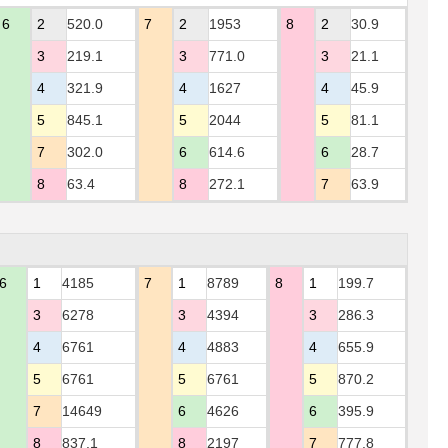
6
2
520.0
7
2
1953
8
2
30.9
3
219.1
3
771.0
3
21.1
4
321.9
4
1627
4
45.9
5
845.1
5
2044
5
81.1
7
302.0
6
614.6
6
28.7
8
63.4
8
272.1
7
63.9
6
1
4185
7
1
8789
8
1
199.7
3
6278
3
4394
3
286.3
4
6761
4
4883
4
655.9
5
6761
5
6761
5
870.2
7
14649
6
4626
6
395.9
8
837.1
8
2197
7
777.8