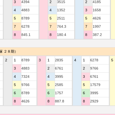
3
4394
2
3515
2
4185
4
4883
4
1352
3
1658
5
8789
5
2511
5
4626
7
6278
7
764.3
7
1997
8
845.1
8
180.4
8
387.2
塚 ２８期）
2
1
8789
3
1
2835
4
1
6278
5
3
4883
2
6761
2
9766
4
7324
4
3995
3
6761
5
9766
5
2585
5
17579
6
8789
6
1757
6
3995
8
4626
8
887.8
8
2929