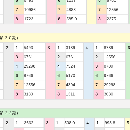
6
5493
6
1237
6
6761
7
10986
7
4883
7
12556
8
1723
8
585.9
8
2375
塚 ３０期）
2
1
5493
3
1
3139
4
1
8789
6
3
6761
2
6761
2
12556
4
29298
4
7324
3
8789
6
9766
6
5170
6
9766
7
12556
7
4394
7
29298
8
3139
8
1311
8
3030
塚 ３３期）
2
1
3662
3
1
508.0
4
1
998.8
5