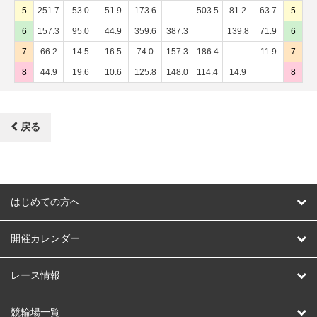
5
251.7
53.0
51.9
173.6
503.5
81.2
63.7
5
6
157.3
95.0
44.9
359.6
387.3
139.8
71.9
6
7
66.2
14.5
16.5
74.0
157.3
186.4
11.9
7
8
44.9
19.6
10.6
125.8
148.0
114.4
14.9
8
戻る
はじめての方へ
はじめての方へ
開催カレンダー
競輪
レース情報
オートレース
レース予想
競輪場一覧