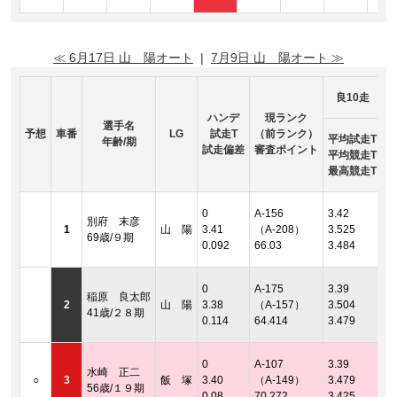
≪ 6月17日 山 陽オート
|
7月9日 山 陽オート ≫
良10走
ハンデ
現ランク
選手名
予想
車番
LG
試走T
（前ランク）
平均試走T
年齢/期
試走偏差
審査ポイント
平均競走T
最高競走T
着
0
A-156
3.42
別府 末彦
2
1
山 陽
3.41
（A-208）
3.525
69歳/９期
着
0.092
66.03
3.484
2
着
0
A-175
3.39
稲原 良太郎
2
2
山 陽
3.38
（A-157）
3.504
41歳/２８期
着
0.114
64.414
3.479
2
着
0
A-107
3.39
水崎 正二
2
○
3
飯 塚
3.40
（A-149）
3.479
56歳/１９期
着
0.08
70.272
3.425