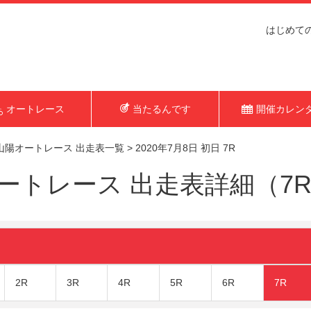
はじめて
オートレース
当たるんです
開催カレン
山陽オートレース 出走表一覧
>
2020年7月8日 初日 7R
トレース 出走表詳細（7R 2
2R
3R
4R
5R
6R
7R