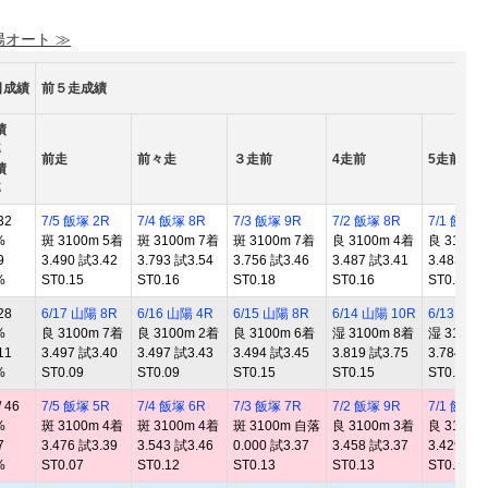
陽オート ≫
日成績
前５走成績
績
率
前走
前々走
３走前
4走前
5走前
績
率
32
7/5 飯塚 2R
7/4 飯塚 8R
7/3 飯塚 9R
7/2 飯塚 8R
7/1 飯塚 
%
斑 3100m 5着
斑 3100m 7着
斑 3100m 7着
良 3100m 4着
良 3100m
9
3.490 試3.42
3.793 試3.54
3.756 試3.46
3.487 試3.41
3.483 試3
%
ST0.15
ST0.16
ST0.18
ST0.16
ST0.18
28
6/17 山陽 8R
6/16 山陽 4R
6/15 山陽 8R
6/14 山陽 10R
6/13 山陽
%
良 3100m 7着
良 3100m 2着
良 3100m 6着
湿 3100m 8着
湿 3100m
11
3.497 試3.40
3.497 試3.43
3.494 試3.45
3.819 試3.75
3.784 試3
%
ST0.09
ST0.09
ST0.15
ST0.15
ST0.10
 46
7/5 飯塚 5R
7/4 飯塚 6R
7/3 飯塚 7R
7/2 飯塚 9R
7/1 飯塚 
%
斑 3100m 4着
斑 3100m 4着
斑 3100m 自落
良 3100m 3着
良 3100m
7
3.476 試3.39
3.543 試3.46
0.000 試3.37
3.458 試3.37
3.429 試3
%
ST0.07
ST0.12
ST0.13
ST0.13
ST0.06