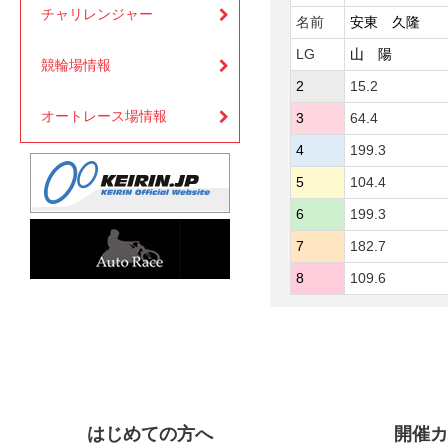
チャリレンジャー
名前
安東 久隆
LG
山 陽
競輪場情報
2
15.2
オートレース場情報
3
64.4
4
199.3
5
104.4
6
199.3
7
182.7
8
109.6
はじめての方へ
開催