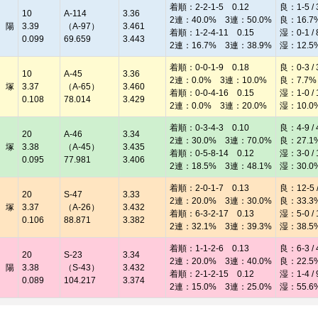
着順：2-2-1-5 0.12
良：1-5 / 
10
A-114
3.36
2連：40.0% 3連：50.0%
良：16.7
 陽
3.39
（A-97）
3.461
着順：1-2-4-11 0.15
湿：0-1 / 
0.099
69.659
3.443
2連：16.7% 3連：38.9%
湿：12.5
着順：0-0-1-9 0.18
良：0-3 / 
10
A-45
3.36
2連：0.0% 3連：10.0%
良：7.7%
 塚
3.37
（A-65）
3.460
着順：0-0-4-16 0.15
湿：1-0 / 
0.108
78.014
3.429
2連：0.0% 3連：20.0%
湿：10.0
着順：0-3-4-3 0.10
良：4-9 / 
20
A-46
3.34
2連：30.0% 3連：70.0%
良：27.1
 塚
3.38
（A-45）
3.435
着順：0-5-8-14 0.12
湿：3-0 / 
0.095
77.981
3.406
2連：18.5% 3連：48.1%
湿：30.0
着順：2-0-1-7 0.13
良：12-5 /
20
S-47
3.33
2連：20.0% 3連：30.0%
良：33.3
 塚
3.37
（A-26）
3.432
着順：6-3-2-17 0.13
湿：5-0 / 
0.106
88.871
3.382
2連：32.1% 3連：39.3%
湿：38.5
着順：1-1-2-6 0.13
良：6-3 / 
20
S-23
3.34
2連：20.0% 3連：40.0%
良：22.5
 陽
3.38
（S-43）
3.432
着順：2-1-2-15 0.12
湿：1-4 / 
0.089
104.217
3.374
2連：15.0% 3連：25.0%
湿：55.6