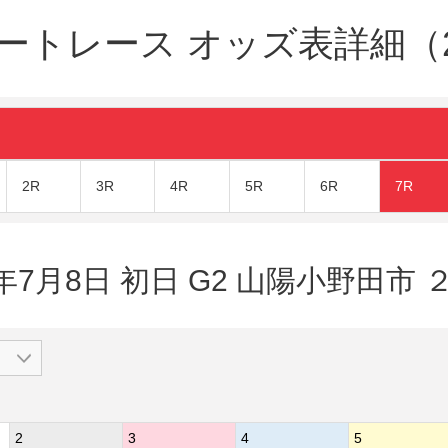
ートレース オッズ表詳細（20
2R
3R
4R
5R
6R
7R
0年7月8日 初日 G2 山陽小野田市
2
3
4
5