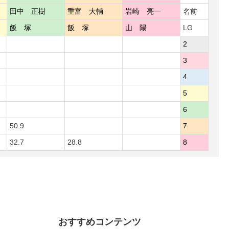
田中 正樹
重富 大輔
岩崎 亮一
名前
飯 塚
飯 塚
山 陽
LG
2
3
4
5
6
50.9
7
32.7
28.8
8
おすすめコンテンツ