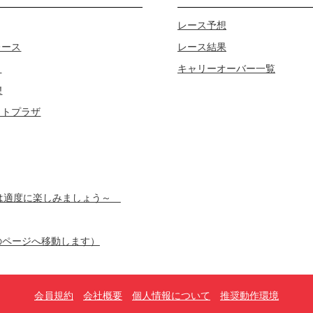
レース予想
レース
レース結果
じ
キャリーオーバー一覧
!
ロトプラザ
スは適度に楽しみましょう～
のページへ移動します）
会員規約
会社概要
個人情報について
推奨動作環境