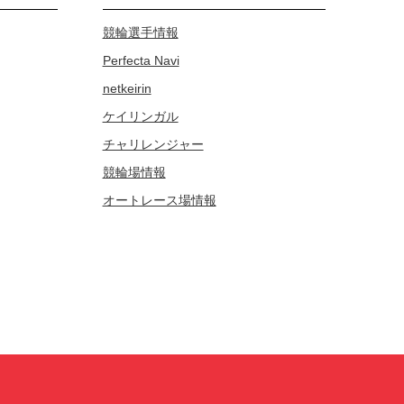
競輪選手情報
Perfecta Navi
netkeirin
ケイリンガル
チャリレンジャー
競輪場情報
オートレース場情報