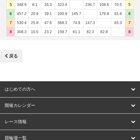
5
348.9
8.1
26.3
323.4
236.7
108.6
70.5
5
6
457.2
20.9
39.1
200.9
145.7
176.8
81.8
6
7
530.4
25.8
47.6
368.3
74.9
147.3
65.3
7
8
308.3
10.0
23.2
159.7
61.1
82.3
82.8
8
戻る
はじめての方へ
はじめての方へ
開催カレンダー
競輪
レース情報
オートレース
レース予想
競輪場一覧