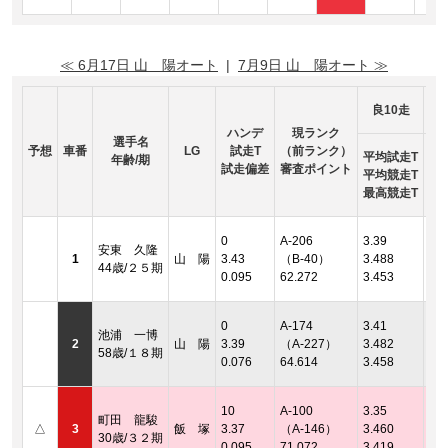
≪ 6月17日 山 陽オート
|
7月9日 山 陽オート ≫
良10走
ハンデ
現ランク
選手名
予想
車番
LG
試走T
（前ランク）
平均試走T
年齢/期
試走偏差
審査ポイント
平均競走T
最高競走T
着順
0
A-206
3.39
安東 久隆
2連
1
山 陽
3.43
（B-40）
3.488
44歳/２５期
着順
0.095
62.272
3.453
2連
着順
0
A-174
3.41
池浦 一博
2連
2
山 陽
3.39
（A-227）
3.482
58歳/１８期
着順
0.076
64.614
3.458
2連
着順
10
A-100
3.35
町田 龍駿
2連
△
3
飯 塚
3.37
（A-146）
3.460
30歳/３２期
着順
0.095
71.072
3.419