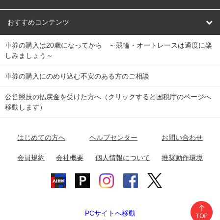
競輪くじ
レース結果
北日本
函館競輪場
青森競輪場
いわき平競輪場
おすすめコンテンツ
車券の購入は20歳になってから ～競輪・オートレースは適度に楽
Dokanto!
キャリーオーバー一覧
関
競輪選手情報
弥彦競輪場
前橋競輪場
取手競輪場
宇都宮競輪場
しみましょう～
東
大宮競輪場
西武園競輪場
京王閣競輪場
立川競輪場
チャリロトプラザ
Perfecta Navi
車券の購入にのめり込む不安のある方のご相談
南
松戸競輪場
千葉競輪場
川崎競輪場
平塚競輪場
公営競技の払戻金を受けた方へ（クリックすると国税庁のページへ
netkeirin
関
移動します）
小田原競輪場
伊東競輪場
静岡競輪場
東
ケイリンガル
中
名古屋競輪場
岐阜競輪場
大垣競輪場
豊橋競輪場
はじめての方へ
ヘルプセンター
お問い合わせ
部
チャリレンジャー
富山競輪場
松阪競輪場
四日市競輪場
会員規約
会社概要
個人情報について
推奨動作環境
競輪場情報
近
福井競輪場
奈良競輪場
向日町競輪場
和歌山競輪場
畿
岸和田競輪場
オートレース場情報
PCサイトへ移動