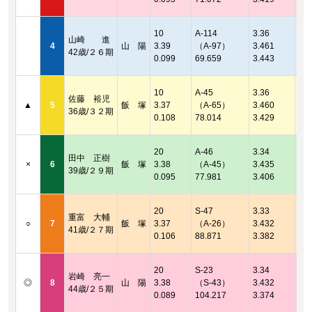
2連
着順
10
A-114
3.36
山崎 進
2連
4
山 陽
3.39
（A-97）
3.461
42歳/２６期
着順
0.099
69.659
3.443
2連
着順
10
A-45
3.36
佐藤 裕児
2連
▲
5
飯 塚
3.37
（A-65）
3.460
36歳/３２期
着順
0.108
78.014
3.429
2連
着順
20
A-46
3.34
田中 正樹
2連
×
6
飯 塚
3.38
（A-45）
3.435
39歳/２９期
着順
0.095
77.981
3.406
2連
着順
20
S-47
3.33
重富 大輔
2連
○
7
飯 塚
3.37
（A-26）
3.432
41歳/２７期
着順
0.106
88.871
3.382
2連
着順
20
S-23
3.34
岩崎 亮一
2連
◎
8
山 陽
3.38
（S-43）
3.432
44歳/２５期
着順
0.089
104.217
3.374
2連