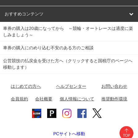
競輪くじ
レース結果
北日本
函館競輪場
青森競輪場
いわき平競輪場
おすすめコンテンツ
車券の購入は20歳になってから ～競輪・オートレースは適度に楽
Dokanto!
キャリーオーバー一覧
関
競輪選手情報
弥彦競輪場
前橋競輪場
取手競輪場
宇都宮競輪場
しみましょう～
東
大宮競輪場
西武園競輪場
京王閣競輪場
立川競輪場
チャリロトプラザ
Perfecta Navi
車券の購入にのめり込む不安のある方のご相談
南
松戸競輪場
千葉競輪場
川崎競輪場
平塚競輪場
公営競技の払戻金を受けた方へ（クリックすると国税庁のページへ
netkeirin
関
移動します）
小田原競輪場
伊東競輪場
静岡競輪場
東
ケイリンガル
中
名古屋競輪場
岐阜競輪場
大垣競輪場
豊橋競輪場
はじめての方へ
ヘルプセンター
お問い合わせ
部
チャリレンジャー
富山競輪場
松阪競輪場
四日市競輪場
会員規約
会社概要
個人情報について
推奨動作環境
競輪場情報
近
福井競輪場
奈良競輪場
向日町競輪場
和歌山競輪場
畿
岸和田競輪場
オートレース場情報
PCサイトへ移動