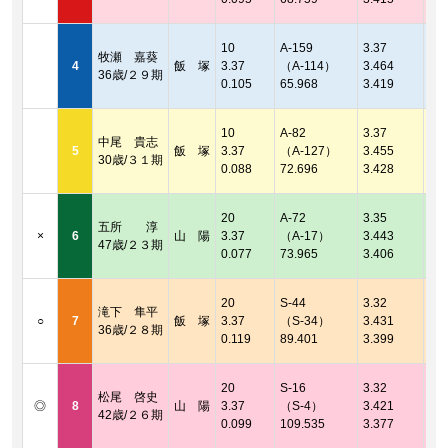
2連
着順
10
A-159
3.37
牧瀬 嘉葵
2連
4
飯 塚
3.37
（A-114）
3.464
36歳/２９期
着順
0.105
65.968
3.419
2連
着順
10
A-82
3.37
中尾 貴志
2連
5
飯 塚
3.37
（A-127）
3.455
30歳/３１期
着順
0.088
72.696
3.428
2連
着順
20
A-72
3.35
五所 淳
2連
×
6
山 陽
3.37
（A-17）
3.443
47歳/２３期
着順
0.077
73.965
3.406
2連
着順
20
S-44
3.32
滝下 隼平
2連
○
7
飯 塚
3.37
（S-34）
3.431
36歳/２８期
着順
0.119
89.401
3.399
2連
着順
20
S-16
3.32
松尾 啓史
2連
◎
8
山 陽
3.37
（S-4）
3.421
42歳/２６期
着順
0.099
109.535
3.377
2連