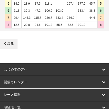
5
14.9
28.9
37.5
118.1
157.4
377.9
45.7
5
6
21.8
32.3
47.2
106.9
103.0
333.4
38.8
6
7
99.4
145.3
115.7
226.7
333.4
236.2
44.6
7
8
12.5
20.8
24.6
101.2
55.5
72.6
101.2
8
戻る
はじめての方へ
はじめての方へ
開催カレンダー
競輪
レース情報
オートレース
レース予想
競輪場一覧