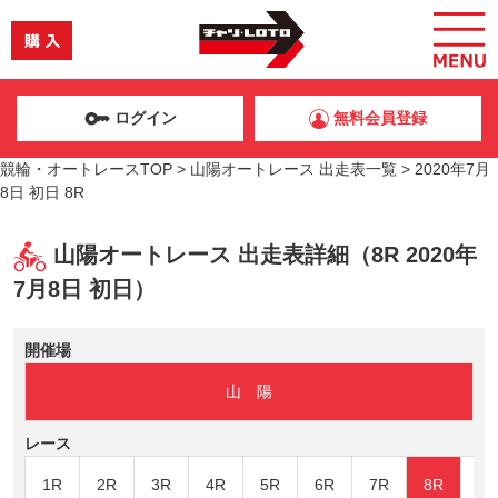
ログイン
無料会員登録
競輪・オートレースTOP
>
山陽オートレース 出走表一覧
>
2020年7月
8日 初日 8R
山陽オートレース 出走表詳細（8R 2020年
7月8日 初日）
開催場
山 陽
レース
1R
2R
3R
4R
5R
6R
7R
8R
9R