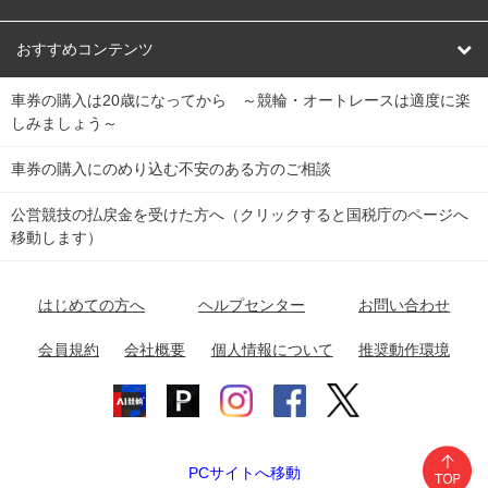
競輪くじ
レース結果
北日本
函館競輪場
青森競輪場
いわき平競輪場
おすすめコンテンツ
車券の購入は20歳になってから ～競輪・オートレースは適度に楽
Dokanto!
キャリーオーバー一覧
関
競輪選手情報
弥彦競輪場
前橋競輪場
取手競輪場
宇都宮競輪場
しみましょう～
東
大宮競輪場
西武園競輪場
京王閣競輪場
立川競輪場
チャリロトプラザ
Perfecta Navi
車券の購入にのめり込む不安のある方のご相談
南
松戸競輪場
千葉競輪場
川崎競輪場
平塚競輪場
公営競技の払戻金を受けた方へ（クリックすると国税庁のページへ
netkeirin
関
移動します）
小田原競輪場
伊東競輪場
静岡競輪場
東
ケイリンガル
中
名古屋競輪場
岐阜競輪場
大垣競輪場
豊橋競輪場
はじめての方へ
ヘルプセンター
お問い合わせ
部
チャリレンジャー
富山競輪場
松阪競輪場
四日市競輪場
会員規約
会社概要
個人情報について
推奨動作環境
競輪場情報
近
福井競輪場
奈良競輪場
向日町競輪場
和歌山競輪場
畿
岸和田競輪場
オートレース場情報
PCサイトへ移動