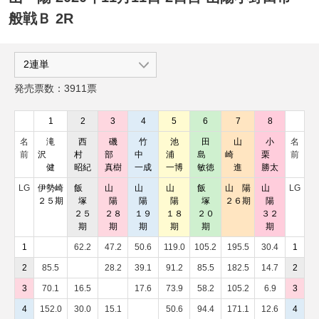
般戦Ｂ 2R
発売票数：3911票
1
2
3
4
5
6
7
8
名
滝
西
磯
竹
池
田
山
小
名
前
沢
村
部
中
浦
島
崎
栗
前
健
昭紀
真樹
一成
一博
敏徳
進
勝太
LG
伊勢崎
飯
山
山
山
飯
山 陽
山
LG
２５期
塚
陽
陽
陽
塚
２６期
陽
２５
２８
１９
１８
２０
３２
期
期
期
期
期
期
1
62.2
47.2
50.6
119.0
105.2
195.5
30.4
1
2
85.5
28.2
39.1
91.2
85.5
182.5
14.7
2
3
70.1
16.5
17.6
73.9
58.2
105.2
6.9
3
4
152.0
30.0
15.1
50.6
94.4
171.1
12.6
4