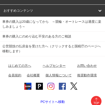
競輪くじ
レース結果
北日本
函館競輪場
青森競輪場
いわき平競輪場
おすすめコンテンツ
車券の購入は20歳になってから ～競輪・オートレースは適度に楽
Dokanto!
キャリーオーバー一覧
関
競輪選手情報
弥彦競輪場
前橋競輪場
取手競輪場
宇都宮競輪場
しみましょう～
東
大宮競輪場
西武園競輪場
京王閣競輪場
立川競輪場
チャリロトプラザ
Perfecta Navi
車券の購入にのめり込む不安のある方のご相談
南
松戸競輪場
千葉競輪場
川崎競輪場
平塚競輪場
公営競技の払戻金を受けた方へ（クリックすると国税庁のページへ
netkeirin
関
移動します）
小田原競輪場
伊東競輪場
静岡競輪場
東
ケイリンガル
中
名古屋競輪場
岐阜競輪場
大垣競輪場
豊橋競輪場
はじめての方へ
ヘルプセンター
お問い合わせ
部
チャリレンジャー
富山競輪場
松阪競輪場
四日市競輪場
会員規約
会社概要
個人情報について
推奨動作環境
競輪場情報
近
福井競輪場
奈良競輪場
向日町競輪場
和歌山競輪場
畿
岸和田競輪場
オートレース場情報
PCサイトへ移動