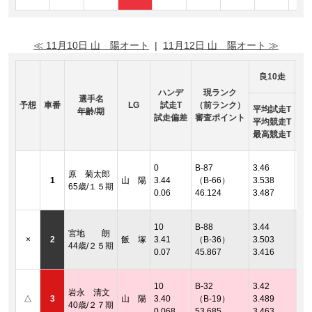
≪ 11月10日 山 陽オート
|
11月12日 山 陽オート ≫
良10走
ハンデ
現ランク
選手名
予想
車番
LG
試走T
（前ランク）
平均試走T
年齢/期
試走偏差
審査ポイント
平均競走T
最高競走T
着順
0
B-87
3.46
原 菊太郎
2連
1
山 陽
3.44
（B-66）
3.538
65歳/１５期
着順
0.06
46.124
3.487
2連
着順
10
B-88
3.44
宮地 朗
2連
×
2
飯 塚
3.41
（B-36）
3.503
44歳/２５期
着順
0.07
45.867
3.416
2連
着順
10
B-32
3.42
岩永 清文
2連
△
3
山 陽
3.40
（B-19）
3.489
40歳/２７期
着順
0.068
53.685
3.463