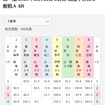
般戦Ａ 6R
発売票数：6435票
1
2
3
4
5
6
7
8
名
吉
重
青
松
木
五
阿
田
名
前
川
富
木
生
村
所
部
中
前
麻季
英雄
隆浩
信二
享平
淳
仁志
正樹
LG
飯
山
山
山
伊勢
山 陽
飯
飯
LG
塚
陽
陽
陽
崎
２３期
塚
塚
３３
２４
３３
３０
３１
２９
２９
期
期
期
期
期
期
期
1
95.8
21.3
31.0
166.8
20.2
91.9
346.5
1
2
58.5
49.5
72.6
563.0
30.2
195.8
563.0
2
3
30.4
88.3
12.7
109.8
6.4
97.9
281.5
3
4
40.9
100.1
8.0
155.3
8.1
102.3
643.5
4