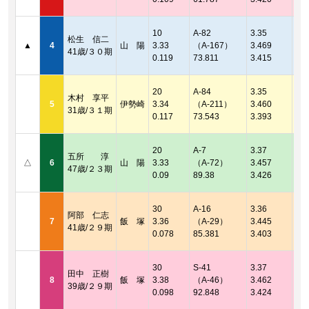
2連
着順
10
A-82
3.35
松生 信二
2連
▲
4
山 陽
3.33
（A-167）
3.469
41歳/３０期
着順
0.119
73.811
3.415
2連
着順
20
A-84
3.35
木村 享平
2連
5
伊勢崎
3.34
（A-211）
3.460
31歳/３１期
着順
0.117
73.543
3.393
2連
着順
20
A-7
3.37
五所 淳
2連
△
6
山 陽
3.33
（A-72）
3.457
47歳/２３期
着順
0.09
89.38
3.426
2連
着順
30
A-16
3.36
阿部 仁志
2連
7
飯 塚
3.36
（A-29）
3.445
41歳/２９期
着順
0.078
85.381
3.403
2連
着順
30
S-41
3.37
田中 正樹
2連
8
飯 塚
3.38
（A-46）
3.462
39歳/２９期
着順
0.098
92.848
3.424
2連