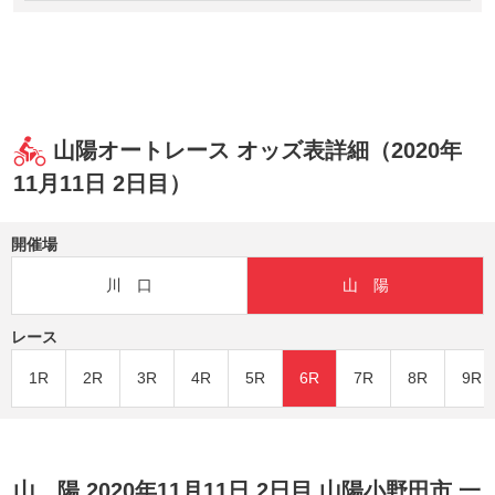
山陽オートレース オッズ表詳細（2020年
11月11日 2日目）
開催場
川 口
山 陽
レース
1R
2R
3R
4R
5R
6R
7R
8R
9R
山 陽 2020年11月11日 2日目 山陽小野田市 一