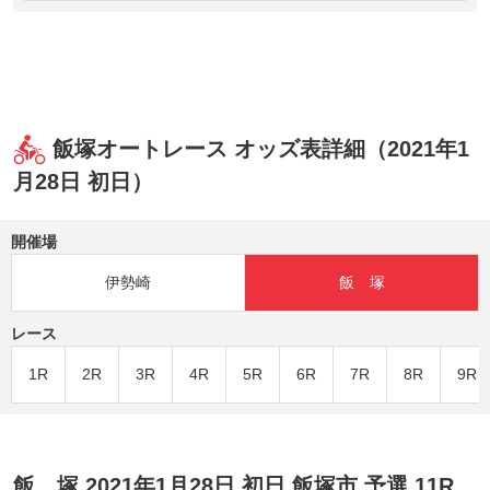
飯塚オートレース オッズ表詳細（2021年1
月28日 初日）
開催場
伊勢崎
飯 塚
レース
1R
2R
3R
4R
5R
6R
7R
8R
9R
飯 塚 2021年1月28日 初日 飯塚市 予選 11R