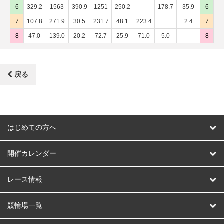
6
329.2
1563
390.9
1251
250.2
178.7
35.9
6
7
107.8
271.9
30.5
231.7
48.1
223.4
2.4
7
8
47.0
139.0
20.2
72.7
25.9
71.0
5.0
8
戻る
はじめての方へ
はじめての方へ
開催カレンダー
競輪
レース情報
オートレース
レース予想
競輪場一覧