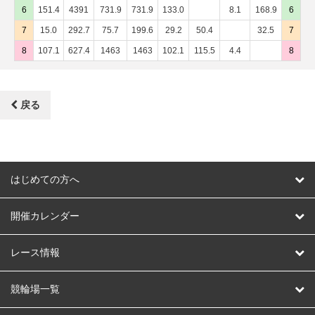
6
151.4
4391
731.9
731.9
133.0
8.1
168.9
6
7
15.0
292.7
75.7
199.6
29.2
50.4
32.5
7
8
107.1
627.4
1463
1463
102.1
115.5
4.4
8
戻る
はじめての方へ
はじめての方へ
開催カレンダー
競輪
レース情報
オートレース
レース予想
競輪場一覧