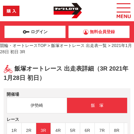
ログイン
無料会員登録
競輪・オートレースTOP
>
飯塚オートレース 出走表一覧
>
2021年1月
28日 初日 3R
飯塚オートレース 出走表詳細（3R 2021年
1月28日 初日）
開催場
伊勢崎
飯 塚
レース
1R
2R
3R
4R
5R
6R
7R
8R
9R