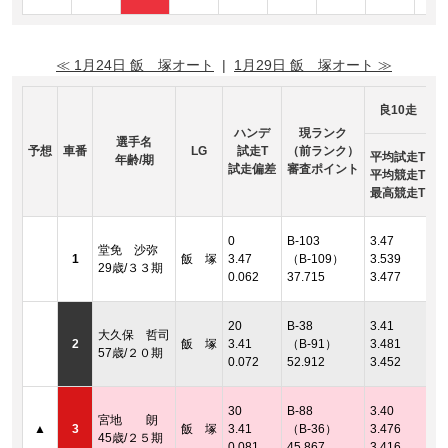
≪ 1月24日 飯 塚オート
|
1月29日 飯 塚オート ≫
良10走
ハンデ
現ランク
選手名
予想
車番
LG
試走T
（前ランク）
平均試走T
年齢/期
試走偏差
審査ポイント
平均競走T
最高競走T
着
0
B-103
3.47
堂免 沙弥
2
1
飯 塚
3.47
（B-109）
3.539
29歳/３３期
着
0.062
37.715
3.477
2
着
20
B-38
3.41
大久保 哲司
2
2
飯 塚
3.41
（B-91）
3.481
57歳/２０期
着
0.072
52.912
3.452
2
着
30
B-88
3.40
宮地 朗
2
▲
3
飯 塚
3.41
（B-36）
3.476
45歳/２５期
着
0.081
45.867
3.416