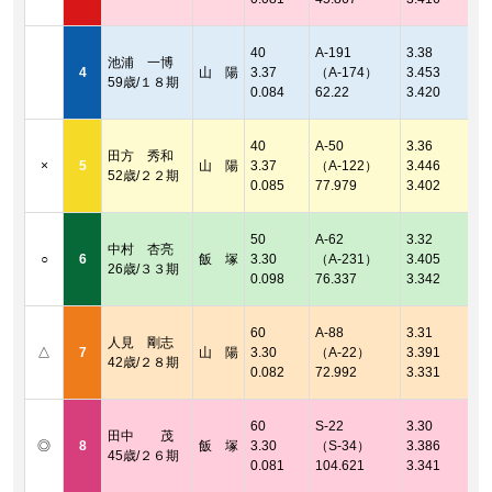
2
着
40
A-191
3.38
池浦 一博
2
4
山 陽
3.37
（A-174）
3.453
59歳/１８期
着
0.084
62.22
3.420
2
着
40
A-50
3.36
田方 秀和
2
×
5
山 陽
3.37
（A-122）
3.446
52歳/２２期
着
0.085
77.979
3.402
2
着
50
A-62
3.32
中村 杏亮
2
○
6
飯 塚
3.30
（A-231）
3.405
26歳/３３期
着
0.098
76.337
3.342
2
着
60
A-88
3.31
人見 剛志
2
△
7
山 陽
3.30
（A-22）
3.391
42歳/２８期
着
0.082
72.992
3.331
2
着
60
S-22
3.30
田中 茂
2
◎
8
飯 塚
3.30
（S-34）
3.386
45歳/２６期
着
0.081
104.621
3.341
2