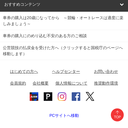
競輪くじ
レース結果
北日本
函館競輪場
青森競輪場
いわき平競輪場
おすすめコンテンツ
車券の購入は20歳になってから ～競輪・オートレースは適度に楽
Dokanto!
キャリーオーバー一覧
関
競輪選手情報
弥彦競輪場
前橋競輪場
取手競輪場
宇都宮競輪場
しみましょう～
東
大宮競輪場
西武園競輪場
京王閣競輪場
立川競輪場
チャリロトプラザ
Perfecta Navi
車券の購入にのめり込む不安のある方のご相談
南
松戸競輪場
千葉競輪場
川崎競輪場
平塚競輪場
公営競技の払戻金を受けた方へ（クリックすると国税庁のページへ
netkeirin
関
移動します）
小田原競輪場
伊東競輪場
静岡競輪場
東
ケイリンガル
中
名古屋競輪場
岐阜競輪場
大垣競輪場
豊橋競輪場
はじめての方へ
ヘルプセンター
お問い合わせ
部
チャリレンジャー
富山競輪場
松阪競輪場
四日市競輪場
会員規約
会社概要
個人情報について
推奨動作環境
競輪場情報
近
福井競輪場
奈良競輪場
向日町競輪場
和歌山競輪場
畿
岸和田競輪場
オートレース場情報
PCサイトへ移動
中国
玉野競輪場
広島競輪場
防府競輪場