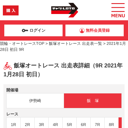
ログイン
無料会員登録
競輪・オートレースTOP
>
飯塚オートレース 出走表一覧
>
2021年1月
28日 初日 9R
飯塚オートレース 出走表詳細（9R 2021年
1月28日 初日）
開催場
伊勢崎
飯 塚
レース
1R
2R
3R
4R
5R
6R
7R
8R
9R