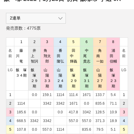
発売票数：4775票
1
2
3
4
5
6
7
8
名
藤
井
角
番
田
中
角
浦
名
前
川
上
翔太
田
中
尾
南
田
前
竜
智詞
郎
隆弘
輝義
貴志
一如
信輔
LG
飯 塚
飯
山
山
飯
飯
山
飯
LG
３４期
塚
陽
陽
塚
塚
陽
塚
２９
３３
２４
２９
３１
２７
２３
期
期
期
期
期
期
期
1
0.0
159.1
1114
111.4
1671
133.7
5.4
1
2
1114
3342
3342
1671
0.0
835.6
71.1
2
3
185.6
0.0
0.0
417.8
3342
128.5
10.9
3
4
668.5
3342
3342
557.0
557.0
371.3
18.9
4
5
107.8
0.0
557.0
1114
835.6
79.5
5.1
5