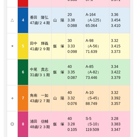
2連
着順
20
A-164
3.36
番田 隆弘
2連
△
4
山 陽
3.38
（A-125）
3.454
47歳/２４期
着順
0.088
65.064
3.410
2連
着順
30
A-98
3.32
田中 輝義
2連
×
5
飯 塚
3.33
（A-56）
3.415
41歳/２９期
着順
0.098
71.639
3.373
2連
着順
40
A-85
3.34
中尾 貴志
2連
6
飯 塚
3.35
（A-82）
3.422
31歳/３１期
着順
0.087
73.446
3.379
2連
着順
40
A-10
3.32
角南 一如
2連
○
7
山 陽
3.32
（S-45）
3.392
43歳/２７期
着順
0.076
88.749
3.357
2連
着順
40
S-5
3.28
浦田 信輔
2連
◎
8
飯 塚
3.28
（S-10）
3.383
48歳/２３期
着順
0.105
119.509
3.347
2連