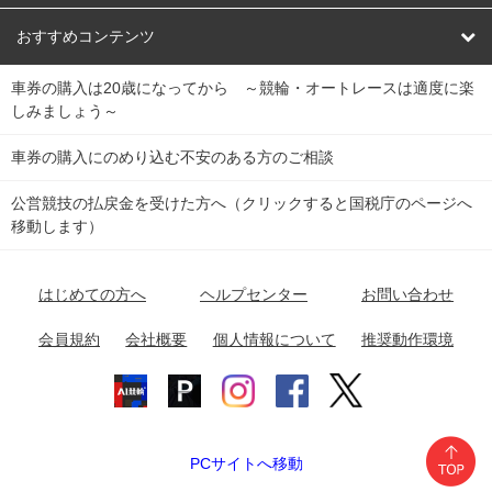
競輪くじ
レース結果
北日本
函館競輪場
青森競輪場
いわき平競輪場
おすすめコンテンツ
車券の購入は20歳になってから ～競輪・オートレースは適度に楽
Dokanto!
キャリーオーバー一覧
関
競輪選手情報
弥彦競輪場
前橋競輪場
取手競輪場
宇都宮競輪場
しみましょう～
東
大宮競輪場
西武園競輪場
京王閣競輪場
立川競輪場
チャリロトプラザ
Perfecta Navi
車券の購入にのめり込む不安のある方のご相談
南
松戸競輪場
千葉競輪場
川崎競輪場
平塚競輪場
公営競技の払戻金を受けた方へ（クリックすると国税庁のページへ
netkeirin
関
移動します）
小田原競輪場
伊東競輪場
静岡競輪場
東
ケイリンガル
中
名古屋競輪場
岐阜競輪場
大垣競輪場
豊橋競輪場
はじめての方へ
ヘルプセンター
お問い合わせ
部
チャリレンジャー
富山競輪場
松阪競輪場
四日市競輪場
会員規約
会社概要
個人情報について
推奨動作環境
競輪場情報
近
福井競輪場
奈良競輪場
向日町競輪場
和歌山競輪場
畿
岸和田競輪場
オートレース場情報
PCサイトへ移動
中国
玉野競輪場
広島競輪場
防府競輪場