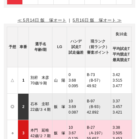
≪ 5月14日 飯 塚オート
|
5月16日 飯 塚オート ≫
良10走
ハンデ
現ランク
選手名
予想
車番
LG
試走T
（前ランク）
平均試走T
年齢/期
試走偏差
審査ポイント
平均競走T
最高競走T
着順
0
B-73
3.42
別府 末彦
2連
△
1
山 陽
3.68
（B-57）
3.515
70歳/９期
着順
0.095
49.92
3.477
2連
着順
10
B-97
3.37
石本 圭耶
2連
◎
2
飯 塚
3.69
（B-93）
3.457
22歳/３４期
着順
0.087
42.892
3.421
2連
着順
10
B-27
3.38
本門 延唯
2連
○
3
飯 塚
3.67
（A-197）
3.505
42歳/２７期
着順
0.125
55.657
3.453