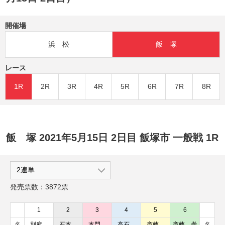
開催場
浜 松
飯 塚
レース
1R
2R
3R
4R
5R
6R
7R
8R
飯 塚 2021年5月15日 2日目 飯塚市 一般戦 1R
発売票数：3872票
1
2
3
4
5
6
名
別府
石本
本門
高石
斎藤
斎藤 撤
名