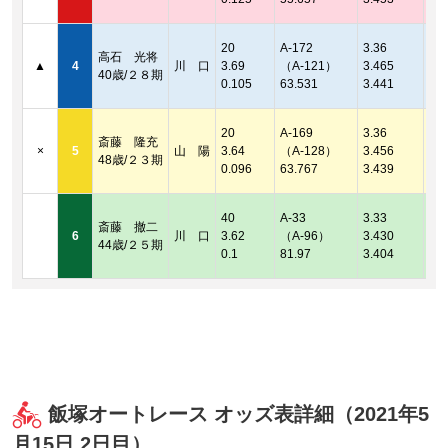
2連
着順
20
A-172
3.36
高石 光将
2連
▲
4
川 口
3.69
（A-121）
3.465
40歳/２８期
着順
0.105
63.531
3.441
2連
着順
20
A-169
3.36
斎藤 隆充
2連
×
5
山 陽
3.64
（A-128）
3.456
48歳/２３期
着順
0.096
63.767
3.439
2連
着順
40
A-33
3.33
斎藤 撤二
2連
6
川 口
3.62
（A-96）
3.430
44歳/２５期
着順
0.1
81.97
3.404
2連
飯塚オートレース オッズ表詳細（2021年5
月15日 2日目）