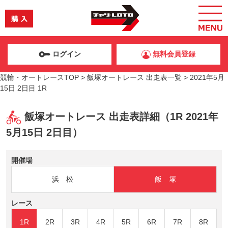
ログイン
無料会員登録
競輪・オートレースTOP
>
飯塚オートレース 出走表一覧
>
2021年5月
15日 2日目 1R
飯塚オートレース 出走表詳細（1R 2021年
5月15日 2日目）
開催場
浜 松
飯 塚
レース
1R
2R
3R
4R
5R
6R
7R
8R