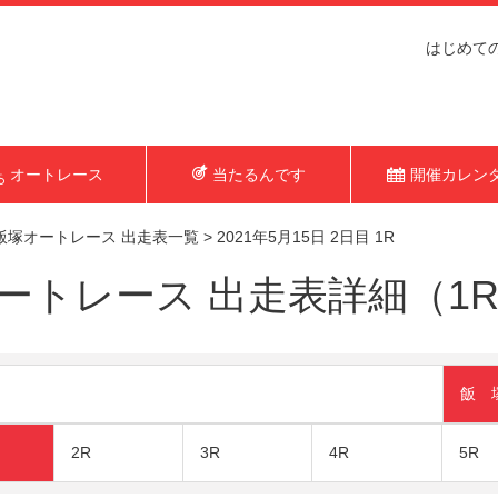
はじめて
オートレース
当たるんです
開催カレン
飯塚オートレース 出走表一覧
>
2021年5月15日 2日目 1R
トレース 出走表詳細（1R 2
飯 
2R
3R
4R
5R