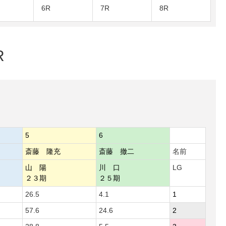
6R
7R
8R
R
5
6
斎藤 隆充
斎藤 撤二
名前
山 陽
川 口
LG
２３期
２５期
26.5
4.1
1
57.6
24.6
2