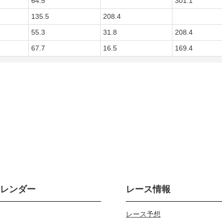
64.5
301.1
135.5
208.4
55.3
31.8
208.4
67.7
16.5
169.4
カレンダー
レース情報
レース予想