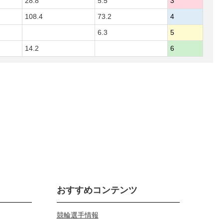
28.8
5.5
3
108.4
73.2
4
6.3
5
14.2
6
おすすめコンテンツ
競輪選手情報