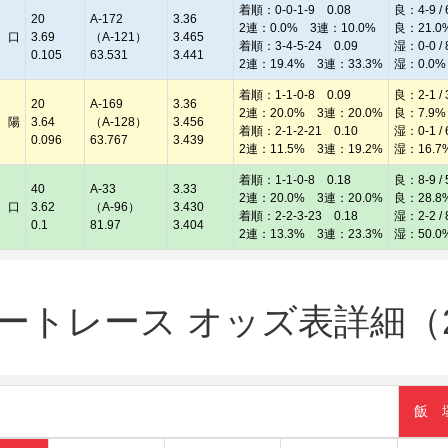
着順：0-0-1-9 0.08
良：4-9 / 
20
A-172
3.36
2連：0.0% 3連：10.0%
良：21.0
 口
3.69
（A-121）
3.465
着順：3-4-5-24 0.09
湿：0-0 / 
0.105
63.531
3.441
2連：19.4% 3連：33.3%
湿：0.0%
着順：1-1-0-8 0.09
良：2-1 / 
20
A-169
3.36
2連：20.0% 3連：20.0%
良：7.9%
 陽
3.64
（A-128）
3.456
着順：2-1-2-21 0.10
湿：0-1 / 
0.096
63.767
3.439
2連：11.5% 3連：19.2%
湿：16.7
着順：1-1-0-8 0.18
良：8-9 / 
40
A-33
3.33
2連：20.0% 3連：20.0%
良：28.8
 口
3.62
（A-96）
3.430
着順：2-2-3-23 0.18
湿：2-2 / 
0.1
81.97
3.404
2連：13.3% 3連：23.3%
湿：50.0
トレース オッズ表詳細（20
飯 