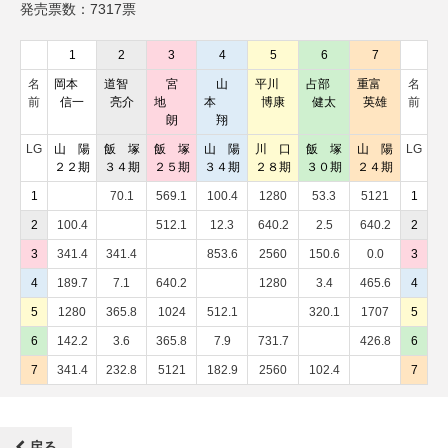
発売票数：7317票
1
2
3
4
5
6
7
名
岡本
道智
宮
山
平川
占部
重富
名
前
信一
亮介
地
本
博康
健太
英雄
前
朗
翔
LG
山 陽
飯 塚
飯 塚
山 陽
川 口
飯 塚
山 陽
LG
２２期
３４期
２５期
３４期
２８期
３０期
２４期
1
70.1
569.1
100.4
1280
53.3
5121
1
2
100.4
512.1
12.3
640.2
2.5
640.2
2
3
341.4
341.4
853.6
2560
150.6
0.0
3
4
189.7
7.1
640.2
1280
3.4
465.6
4
5
1280
365.8
1024
512.1
320.1
1707
5
6
142.2
3.6
365.8
7.9
731.7
426.8
6
7
341.4
232.8
5121
182.9
2560
102.4
7
戻る