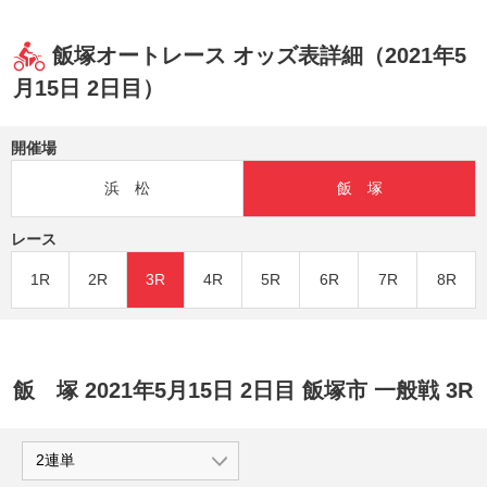
飯塚オートレース オッズ表詳細（2021年5
月15日 2日目）
開催場
浜 松
飯 塚
レース
1R
2R
3R
4R
5R
6R
7R
8R
飯 塚 2021年5月15日 2日目 飯塚市 一般戦 3R