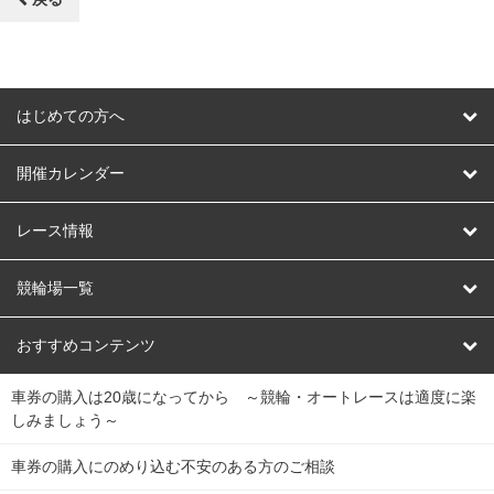
はじめての方へ
はじめての方へ
開催カレンダー
競輪
レース情報
オートレース
レース予想
競輪場一覧
競輪くじ
レース結果
北日本
函館競輪場
青森競輪場
いわき平競輪場
おすすめコンテンツ
車券の購入は20歳になってから ～競輪・オートレースは適度に楽
Dokanto!
キャリーオーバー一覧
関
競輪選手情報
弥彦競輪場
前橋競輪場
取手競輪場
宇都宮競輪場
しみましょう～
東
大宮競輪場
西武園競輪場
京王閣競輪場
立川競輪場
チャリロトプラザ
Perfecta Navi
車券の購入にのめり込む不安のある方のご相談