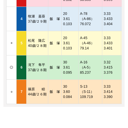
2連
着順
20
A-78
3.33
牧瀬 嘉葵
2連
4
飯 塚
3.61
（A-86）
3.433
37歳/２９期
着順
0.103
76.072
3.404
2連
着順
20
A-45
3.33
松尾 隆広
2連
×
5
飯 塚
3.61
（A-46）
3.433
40歳/２８期
着順
0.103
79.14
3.401
2連
着順
30
A-16
3.32
滝下 隼平
2連
◎
6
飯 塚
3.61
（A-5）
3.415
37歳/２８期
着順
0.095
85.237
3.376
2連
着順
30
S-13
3.33
篠原 睦
2連
○
7
飯 塚
3.60
（S-11）
3.414
44歳/２６期
着順
0.084
109.719
3.390
2連