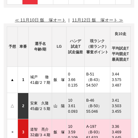
≪ 11月10日 飯 塚オート
|
11月12日 飯 塚オート ≫
良10走
ハンデ
現ランク
選手名
予想
車番
LG
試走T
（前ランク）
平均試走T
年齢/期
試走偏差
審査ポイント
平均競走T
最高競走T
着順
0
B-51
3.44
城戸 徹
2連
▲
1
飯 塚
3.66
（B-43）
3.575
41歳/２７期
着順
0.135
54.507
3.487
2連
着順
10
B-46
3.41
安東 久隆
2連
△
2
山 陽
3.61
（B-50）
3.503
45歳/２５期
着順
0.093
55.046
3.455
2連
着順
10
A-197
3.36
道智 亮介
2連
×
3
飯 塚
3.59
（B-93）
3.469
32歳/３４期
着順
0.109
61.633
3.445