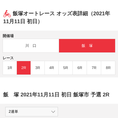
飯塚オートレース オッズ表詳細（2021年
11月11日 初日）
開催場
川 口
飯 塚
レース
1R
2R
3R
4R
5R
6R
7R
8R
飯 塚 2021年11月11日 初日 飯塚市 予選 2R