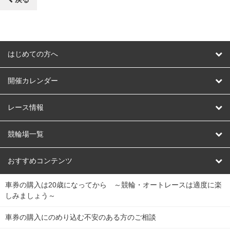
はじめての方へ
はじめての方へ
開催カレンダー
競輪
レース情報
オートレース
レース予想
競輪場一覧
競輪くじ
レース結果
北日本
函館競輪場
青森競輪場
いわき平競輪場
おすすめコンテンツ
車券の購入は20歳になってから ～競輪・オートレースは適度に楽
Dokanto!
キャリーオーバー一覧
関
競輪選手情報
弥彦競輪場
前橋競輪場
取手競輪場
宇都宮競輪場
しみましょう～
東
大宮競輪場
西武園競輪場
京王閣競輪場
立川競輪場
チャリロトプラザ
Perfecta Navi
車券の購入にのめり込む不安のある方のご相談