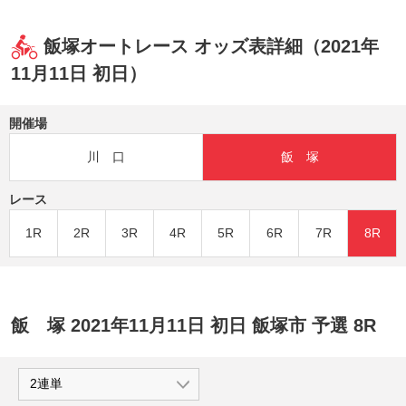
飯塚オートレース オッズ表詳細（2021年
11月11日 初日）
開催場
川 口
飯 塚
レース
1R
2R
3R
4R
5R
6R
7R
8R
飯 塚 2021年11月11日 初日 飯塚市 予選 8R