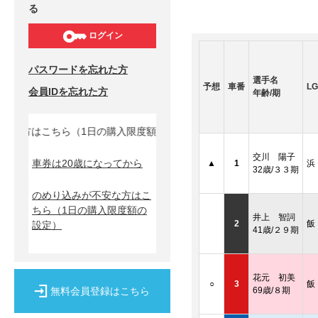
る
ログイン
パスワードを忘れた方
選手名
予想
車番
LG
会員IDを忘れた方
年齢/期
な方はこちら（1日の購入限度額の設定）↓
交川 陽子
車券は20歳になってから
▲
1
浜
32歳/３３期
のめり込みが不安な方はこ
ちら
（1日の購入限度額の
井上 智詞
2
飯
設定）
41歳/２９期
花元 初美
○
3
飯
無料会員登録はこちら
69歳/８期