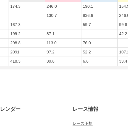
174.3
246.0
190.1
154.
130.7
836.6
246.
167.3
59.7
99.6
199.2
87.1
42.2
298.8
113.0
76.0
2091
97.2
52.2
107.
418.3
39.8
6.6
33.4
カレンダー
レース情報
レース予想