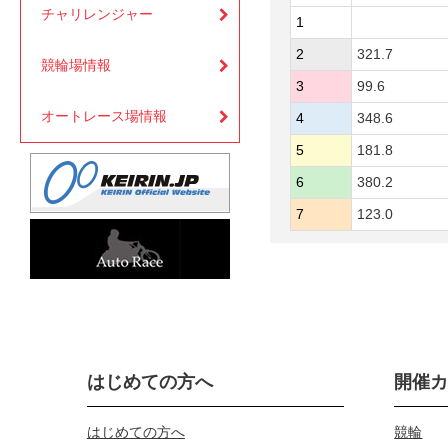
チャリレンジャー
1
2
321.7
競輪場情報
3
99.6
オートレース場情報
4
348.6
5
181.8
6
380.2
7
123.0
はじめての方へ
開催
はじめての方へ
競輪