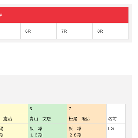
塚
6R
7R
8R
6
7
 憲治
青山 文敏
松尾 隆広
名前
陽
飯 塚
飯 塚
LG
期
１６期
２８期