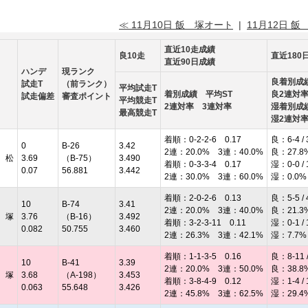
≪ 11月10日 飯 塚オート
|
11月12日 飯
直近10走成績
良10走
直近180
直近90日成績
ハンデ
現ランク
良着別成
試走T
（前ランク）
平均試走T
着別成績 平均ST
良2連対
試走偏差
審査ポイント
平均競走T
2連対率 3連対率
湿着別成
最高競走T
湿2連対
着順：0-2-2-6 0.17
良：6-4 / 
0
B-26
3.42
2連：20.0% 3連：40.0%
良：27.8
 松
3.69
（B-75）
3.490
着順：0-3-3-4 0.17
湿：0-0 / 
0.07
56.881
3.442
2連：30.0% 3連：60.0%
湿：0.0%
着順：2-0-2-6 0.13
良：5-5 / 
10
B-74
3.41
2連：20.0% 3連：40.0%
良：21.3
 塚
3.76
（B-16）
3.492
着順：3-2-3-11 0.11
湿：0-1 / 
0.082
50.755
3.460
2連：26.3% 3連：42.1%
湿：7.7%
着順：1-1-3-5 0.16
良：8-11 /
10
B-41
3.39
2連：20.0% 3連：50.0%
良：38.8
 塚
3.68
（A-198）
3.453
着順：3-8-4-9 0.12
湿：1-4 / 
0.063
55.648
3.426
2連：45.8% 3連：62.5%
湿：29.4