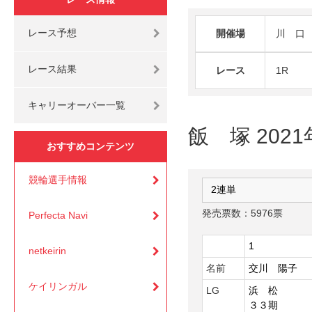
レース予想
開催場
川 口
レース結果
レース
1R
キャリーオーバー一覧
飯 塚 2021
おすすめコンテンツ
競輪選手情報
発売票数：5976票
Perfecta Navi
1
netkeirin
名前
交川 陽子
ケイリンガル
LG
浜 松
３３期