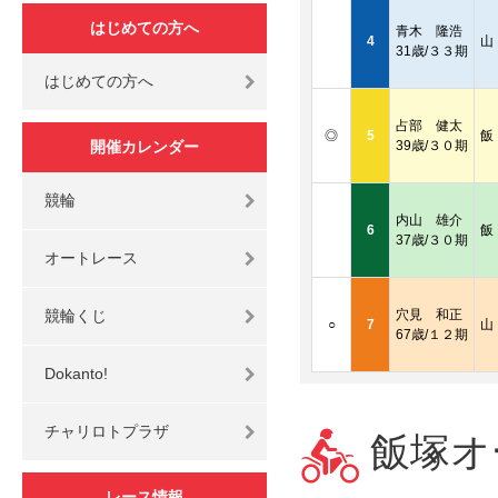
はじめての方へ
青木 隆浩
4
山
31歳/３３期
はじめての方へ
占部 健太
◎
5
飯
開催カレンダー
39歳/３０期
競輪
内山 雄介
6
飯
37歳/３０期
オートレース
競輪くじ
穴見 和正
○
7
山
67歳/１２期
Dokanto!
チャリロトプラザ
飯塚オー
レース情報