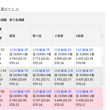
 塚オート ≫
日成績
前５走成績
績
率
前走
前々走
３走前
4走前
5走前
績
率
 53
11/10 飯塚 2R
11/9 飯塚 7R
11/8 飯塚 3R
11/2 飯塚 6R
11/1
%
湿 3100m 1着
湿 3100m 7着
良 3100m 5着
良 3100m 1着
良 31
9
3.704 試3.72
3.772 試3.81
3.469 試3.39
3.442 試3.39
3.510
%
ST0.14
ST0.19
ST0.16
ST0.09
ST0.
/ 54
11/10 飯塚 7R
11/9 飯塚 6R
11/8 飯塚 12R
11/2 飯塚 8R
11/1
%
湿 3100m 5着
湿 3100m 5着
湿 3100m 3着
良 3100m 6着
良 31
16
3.688 試3.65
3.781 試3.71
3.793 試3.37
3.435 試3.35
3.404
%
ST0.11
ST0.12
ST0.08
ST0.12
ST0.
 60
11/10 飯塚 10R
11/9 飯塚 12R
11/8 飯塚 3R
11/2 飯塚 1R
11/1
%
湿 3100m 7着
湿 3100m 6着
良 3100m 2着
良 3100m 1着
良 31
16
3.704 試3.56
3.707 試3.64
3.446 試3.33
3.438 試3.35
3.433
%
ST0.23
ST0.18
ST0.22
ST0.17
ST0.