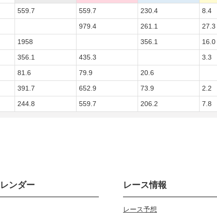
559.7
559.7
230.4
8.4
979.4
261.1
27.3
1958
356.1
16.0
356.1
435.3
3.3
81.6
79.9
20.6
391.7
652.9
73.9
2.2
244.8
559.7
206.2
7.8
カレンダー
レース情報
レース予想