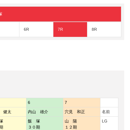
塚
6R
7R
8R
6
7
 健太
内山 雄介
穴見 和正
名前
塚
飯 塚
山 陽
LG
期
３０期
１２期